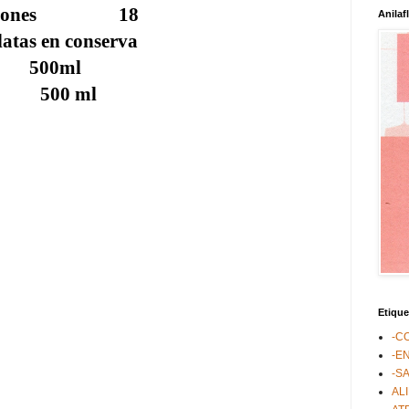
anelones 18
Anilaf
en conserva
e 500ml
l 500 ml
Etique
-C
-E
-S
AL