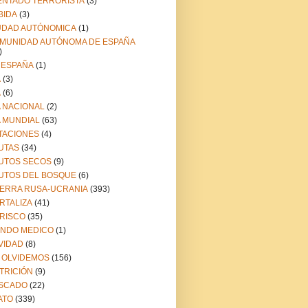
ENTADO TERRORISTA
(3)
BIDA
(3)
UDAD AUTÓNOMICA
(1)
MUNIDAD AUTÓNOMA DE ESPAÑA
)
 ESPAÑA
(1)
A
(3)
A
(6)
A NACIONAL
(2)
A MUNDIAL
(63)
TACIONES
(4)
UTAS
(34)
UTOS SECOS
(9)
UTOS DEL BOSQUE
(6)
ERRA RUSA-UCRANIA
(393)
RTALIZA
(41)
RISCO
(35)
NDO MEDICO
(1)
VIDAD
(8)
 OLVIDEMOS
(156)
TRICIÓN
(9)
SCADO
(22)
ATO
(339)