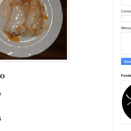
Corre
Mens
TO
Funda
ones
S