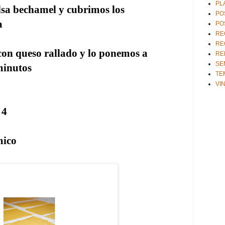
PL
 bechamel y cubrimos los
PO
a
PO
RE
RE
 queso rallado y lo ponemos a
RE
SE
minutos
TE
VI
 4
ico