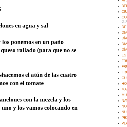
AT
BE
S
CI
CO
(13
nes en agua y sal
DE
DI
DÍ
los ponemos en un paño
DÍ
 queso rallado (para que no se
DÍ
ES
FR
FR
FR
acemos el atún de las cuatro
GU
mos con el tomate
HO
MA
MU
elones con la mezcla y los
NA
 uno y los vamos colocando en
NO
NU
PE
PL