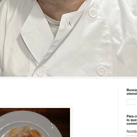
Buscar
utensi
Para c
lo que
conmi
Nomb