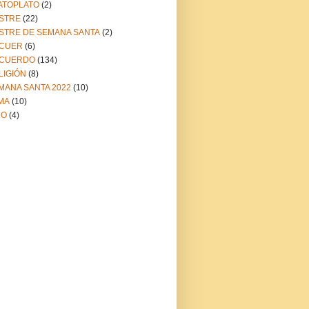
ATOPLATO
(2)
STRE
(22)
STRE DE SEMANA SANTA
(2)
CUER
(6)
CUERDO
(134)
LIGIÓN
(8)
MANA SANTA 2022
(10)
MA
(10)
NO
(4)