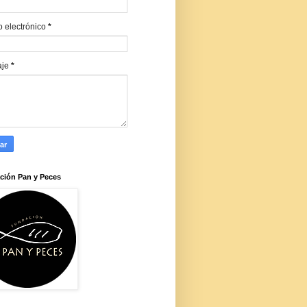
o electrónico
*
aje
*
ción Pan y Peces