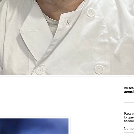
Buscar
utensi
Para c
lo que
conmi
Nomb