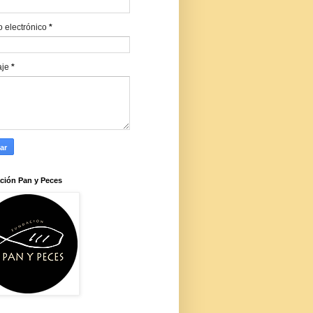
o electrónico
*
aje
*
ción Pan y Peces