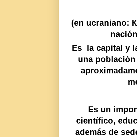
(en ucraniano: К
nación
Es la capital y 
una población 
aproximadamen
me
Es un import
científico, educ
además de sede