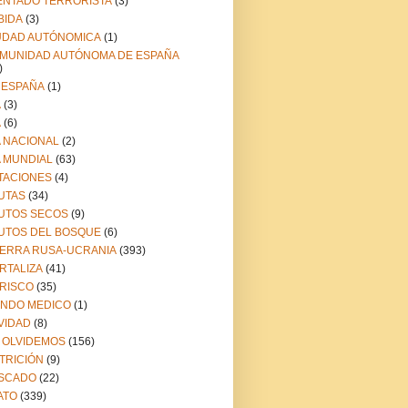
ENTADO TERRORISTA
(3)
BIDA
(3)
UDAD AUTÓNOMICA
(1)
MUNIDAD AUTÓNOMA DE ESPAÑA
)
 ESPAÑA
(1)
A
(3)
A
(6)
A NACIONAL
(2)
A MUNDIAL
(63)
TACIONES
(4)
UTAS
(34)
UTOS SECOS
(9)
UTOS DEL BOSQUE
(6)
ERRA RUSA-UCRANIA
(393)
RTALIZA
(41)
RISCO
(35)
NDO MEDICO
(1)
VIDAD
(8)
 OLVIDEMOS
(156)
TRICIÓN
(9)
SCADO
(22)
ATO
(339)