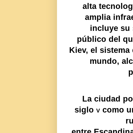
alta tecnolo
amplia infra
incluye su
público del qu
Kiev, el sistem
mundo, alc
p
La ciudad po
siglo
v
como un
r
entre Escandina