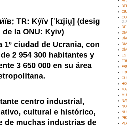
AT
BE
CI
CO
и́їв;
TR
: Kýїv [ˈkɪjiu̯] (desig
(13
DE
 de la ONU: Kyiv​)
DI
DÍ
la 1º ciudad de Ucrania, con
DÍ
DÍ
de 2 954 300 habitantes y
ES
FR
te 3 650 000 en su área
FR
FR
tropolitana. ​
GU
HO
MA
MU
ante centro industrial,
NA
NO
ativo, cultural e histórico,
NU
PE
 de muchas industrias de
PL