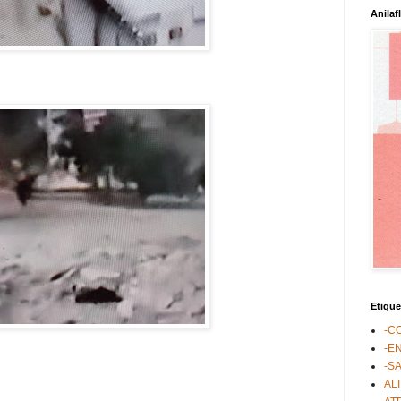
Anilaf
Etique
-C
-E
-S
AL