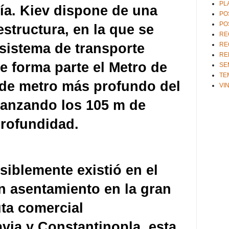
PL
gía. Kiev dispone de una
PO
PO
estructura, en la que se
RE
 sistema de transporte
RE
RE
e forma parte el Metro de
SE
TE
a de metro más profundo del
VI
anzando los 105 m de
rofundidad.
siblemente existió en el
 asentamiento en la gran
uta comercial
via y Constantinopla, esta