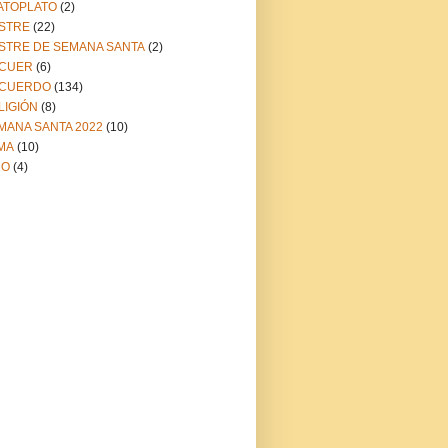
ATOPLATO
(2)
STRE
(22)
STRE DE SEMANA SANTA
(2)
CUER
(6)
CUERDO
(134)
LIGIÓN
(8)
MANA SANTA 2022
(10)
MA
(10)
NO
(4)