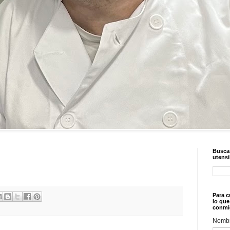
Buscar
utensi
Para c
lo que
conmi
Nomb