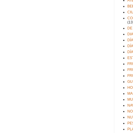
AT
BE
CI
CO
(13
DE
DI
DÍ
DÍ
DÍ
ES
FR
FR
FR
GU
HO
MA
MU
NA
NO
NU
PE
PL