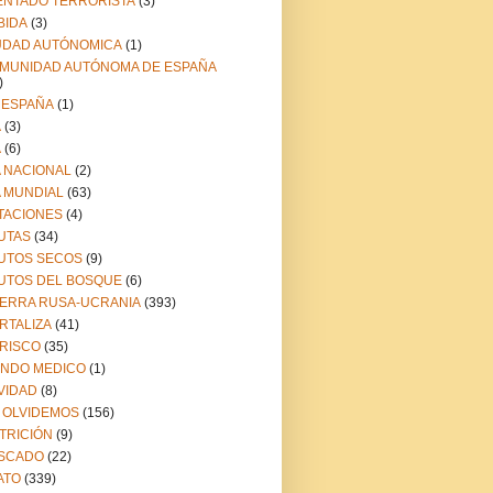
ENTADO TERRORISTA
(3)
BIDA
(3)
UDAD AUTÓNOMICA
(1)
MUNIDAD AUTÓNOMA DE ESPAÑA
)
 ESPAÑA
(1)
A
(3)
A
(6)
A NACIONAL
(2)
A MUNDIAL
(63)
TACIONES
(4)
UTAS
(34)
UTOS SECOS
(9)
UTOS DEL BOSQUE
(6)
ERRA RUSA-UCRANIA
(393)
RTALIZA
(41)
RISCO
(35)
NDO MEDICO
(1)
VIDAD
(8)
 OLVIDEMOS
(156)
TRICIÓN
(9)
SCADO
(22)
ATO
(339)