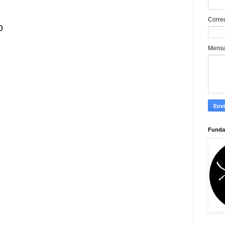
Corre
o
Mens
Funda