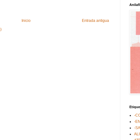
Anilaf
Inicio
Entrada antigua
)
Etique
-C
-E
-S
AL