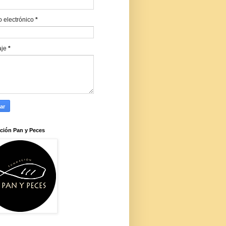
o electrónico
*
aje
*
ción Pan y Peces