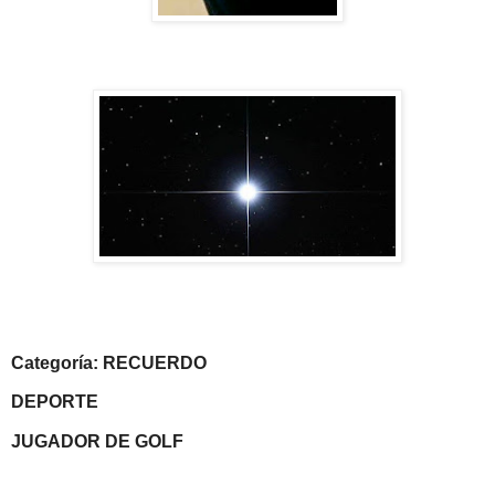
Categoría: RECUERDO
DEPORTE
JUGADOR DE GOLF