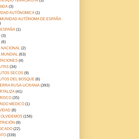
ENTADO TERRORISTA
(3)
BIDA
(3)
UDAD AUTÓNOMICA
(1)
MUNIDAD AUTÓNOMA DE ESPAÑA
)
 ESPAÑA
(1)
A
(3)
A
(6)
A NACIONAL
(2)
A MUNDIAL
(63)
TACIONES
(4)
UTAS
(34)
UTOS SECOS
(9)
UTOS DEL BOSQUE
(6)
ERRA RUSA-UCRANIA
(393)
RTALIZA
(41)
RISCO
(35)
NDO MEDICO
(1)
VIDAD
(8)
 OLVIDEMOS
(156)
TRICIÓN
(9)
SCADO
(22)
ATO
(339)