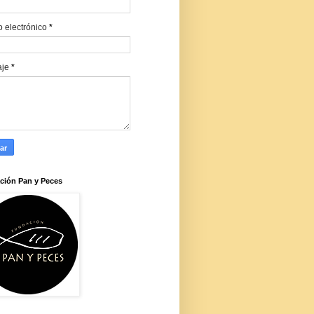
o electrónico
*
aje
*
ción Pan y Peces