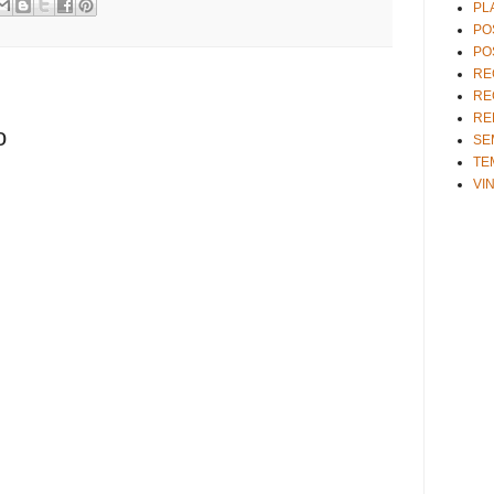
PL
PO
PO
RE
RE
RE
o
SE
TE
VI