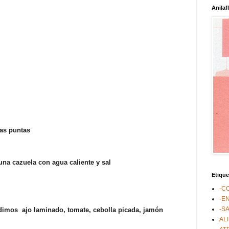
Anilaf
las puntas
una cazuela con agua caliente y sal
Etique
-C
-E
-S
dimos ajo laminado, tomate, cebolla picada, jamón
AL