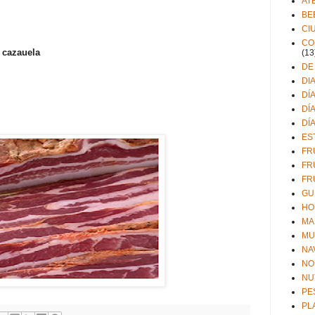
AT
BE
CI
CO
 cazauela
(13
DE
DI
DÍ
DÍ
DÍ
ES
FR
FR
FR
GU
HO
MA
MU
NA
NO
NU
PE
PL