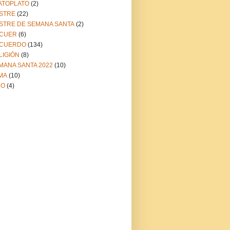
ATOPLATO
(2)
STRE
(22)
STRE DE SEMANA SANTA
(2)
CUER
(6)
CUERDO
(134)
LIGIÓN
(8)
MANA SANTA 2022
(10)
MA
(10)
NO
(4)