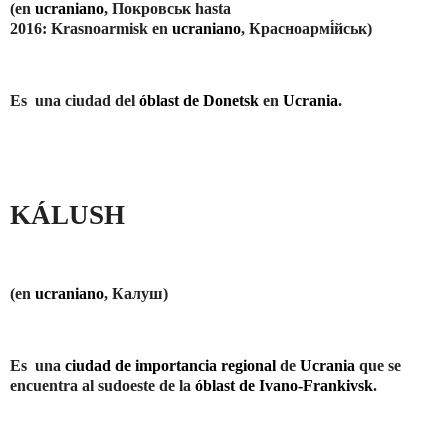
(en
ucraniano
,
Покровськ
hasta
2016:
Krasnoarmisk
en
ucraniano
,
Красноармі́йськ
)
Es
una ciudad del
óblast de Donetsk
en
Ucrania
.
KÁLUSH
(en
ucraniano
,
Калуш
)
Es
una
ciudad de importancia regional
de
Ucrania
que se
encuentra al sudoeste de la
óblast de Ivano-Frankivsk
.