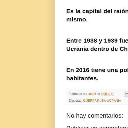
Es la capital del
raió
mismo.
Entre 1938 y 1939 fue
Ucrania
dentro de
Ch
En 2016 tiene una po
habitantes.
Publicado por
angel
en
9:09 a. m.
Etiquetas:
GUERRA RUSA-UCRANIA
No hay comentarios: