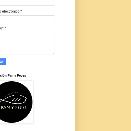
o electrónico
*
aje
*
ción Pan y Peces