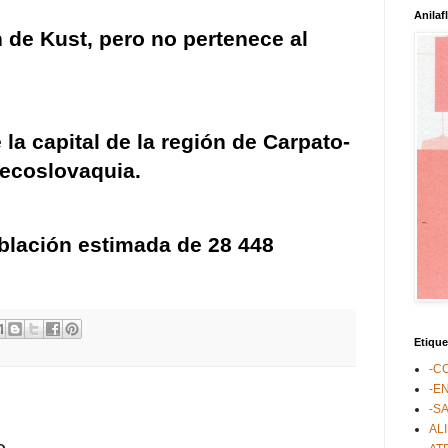
Anilaf
n de Kust
, pero no pertenece al
 la capital de la región de
Carpato-
ecoslovaquia
.
blación estimada de 28 448
Etique
-C
-E
-S
AL