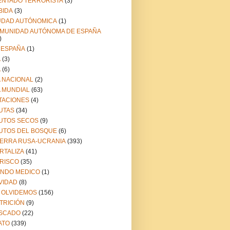
ENTADO TERRORISTA
(3)
BIDA
(3)
UDAD AUTÓNOMICA
(1)
MUNIDAD AUTÓNOMA DE ESPAÑA
)
 ESPAÑA
(1)
A
(3)
A
(6)
A NACIONAL
(2)
A MUNDIAL
(63)
TACIONES
(4)
UTAS
(34)
UTOS SECOS
(9)
UTOS DEL BOSQUE
(6)
ERRA RUSA-UCRANIA
(393)
RTALIZA
(41)
RISCO
(35)
NDO MEDICO
(1)
VIDAD
(8)
 OLVIDEMOS
(156)
TRICIÓN
(9)
SCADO
(22)
ATO
(339)