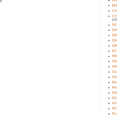
o
AT
BE
CI
CO
(13
DE
DI
DÍ
DÍ
DÍ
ES
FR
FR
FR
GU
HO
MA
MU
NA
NO
NU
PE
PL