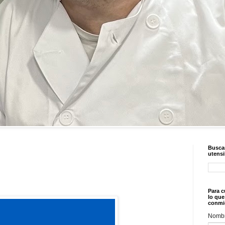
Buscar
utensi
Para c
lo que
conmi
Nomb