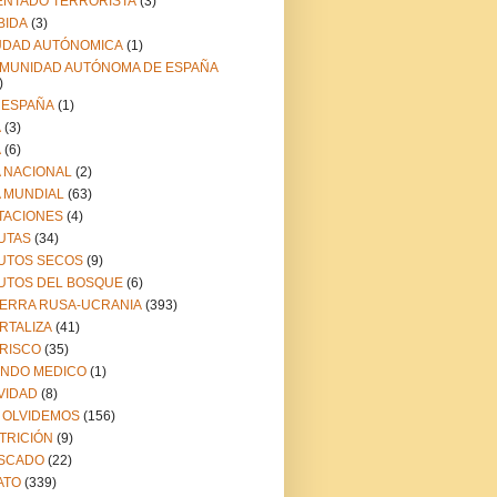
ENTADO TERRORISTA
(3)
BIDA
(3)
UDAD AUTÓNOMICA
(1)
MUNIDAD AUTÓNOMA DE ESPAÑA
)
 ESPAÑA
(1)
A
(3)
A
(6)
A NACIONAL
(2)
A MUNDIAL
(63)
TACIONES
(4)
UTAS
(34)
UTOS SECOS
(9)
UTOS DEL BOSQUE
(6)
ERRA RUSA-UCRANIA
(393)
RTALIZA
(41)
RISCO
(35)
NDO MEDICO
(1)
VIDAD
(8)
 OLVIDEMOS
(156)
TRICIÓN
(9)
SCADO
(22)
ATO
(339)