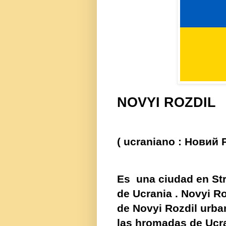
NOVYI ROZDIL
(
ucraniano
:
Новий 
Es
una ciudad en
St
de
Ucrania
. Novyi Ro
de
Novyi Rozdil urb
las
hromadas
de Ucr