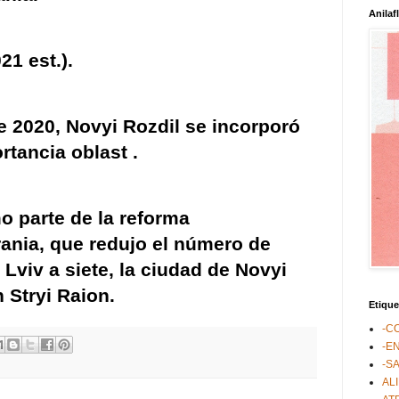
Anilaf
21 est.).
de 2020, Novyi Rozdil se incorporó
rtancia oblast
.
o parte de la reforma
rania, que redujo el número de
 Lviv a siete, la ciudad de Novyi
n Stryi Raion.
Etique
-C
-E
-S
AL