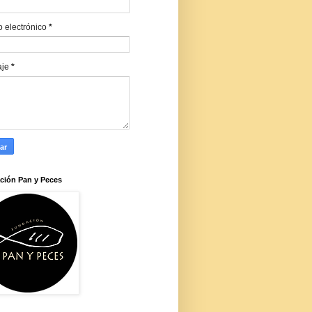
o electrónico
*
aje
*
ción Pan y Peces