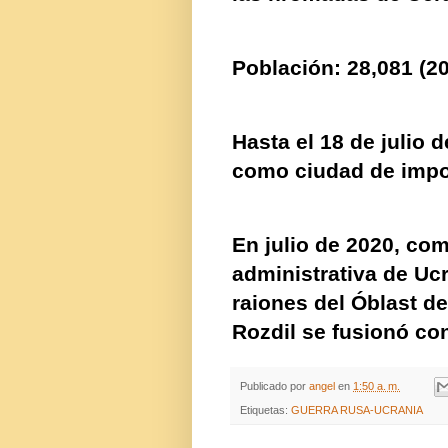
Población: 28,081 (20
Hasta el 18 de julio 
como
ciudad de impo
En julio de 2020, com
administrativa de Uc
raiones del Óblast de
Rozdil se fusionó co
Publicado por
angel
en
1:50 a. m.
Etiquetas:
GUERRA RUSA-UCRANIA