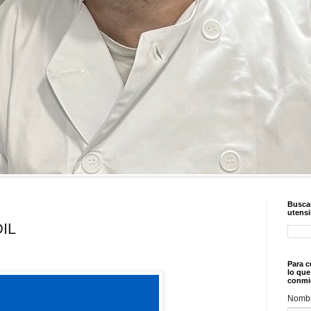
Buscar
utensi
IL
Para c
lo que
conmi
Nomb