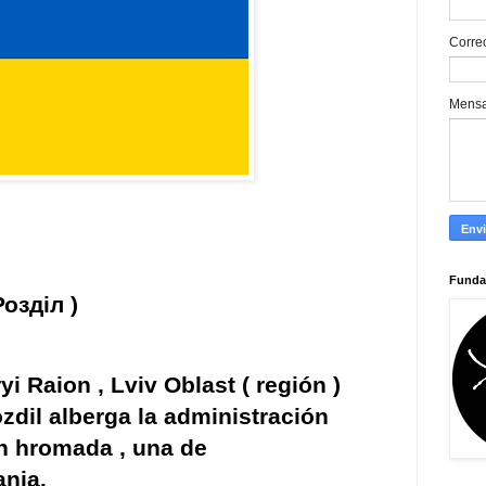
Corre
Mens
Funda
Розділ
)
ryi Raion
,
Lviv Oblast
(
región
)
zdil alberga la administración
an hromada
, una de
ania.