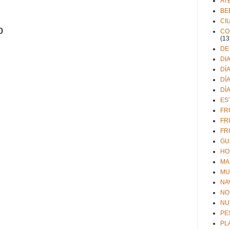
AT
BE
CI
o
CO
(13
DE
DI
DÍ
DÍ
DÍ
ES
FR
FR
FR
GU
HO
MA
MU
NA
NO
NU
PE
PL