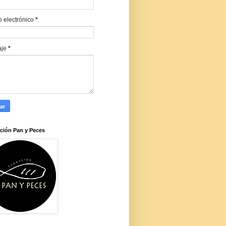
o electrónico
*
aje
*
ción Pan y Peces