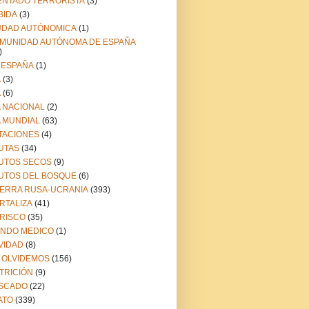
ENTADO TERRORISTA
(3)
BIDA
(3)
UDAD AUTÓNOMICA
(1)
MUNIDAD AUTÓNOMA DE ESPAÑA
)
 ESPAÑA
(1)
A
(3)
A
(6)
A NACIONAL
(2)
A MUNDIAL
(63)
TACIONES
(4)
UTAS
(34)
UTOS SECOS
(9)
UTOS DEL BOSQUE
(6)
ERRA RUSA-UCRANIA
(393)
RTALIZA
(41)
RISCO
(35)
NDO MEDICO
(1)
VIDAD
(8)
 OLVIDEMOS
(156)
TRICIÓN
(9)
SCADO
(22)
ATO
(339)