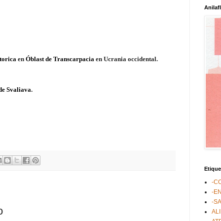
Anilaf
torica
en
Óblast de Transcarpacia
en Ucrania occidental.
de Svaliava
.
Etique
-C
-E
-S
o
AL