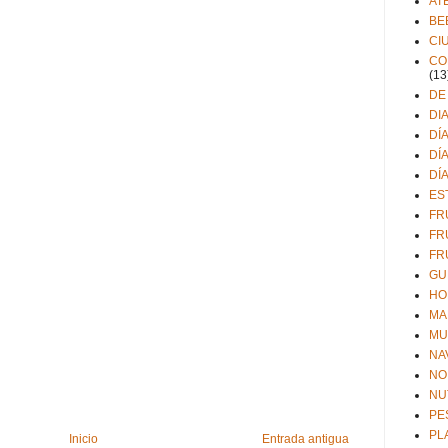
AT
BE
CI
CO
(13
DE
DI
DÍ
DÍ
DÍ
ES
FR
FR
FR
GU
HO
MA
MU
NA
NO
NU
PE
PL
Inicio
Entrada antigua