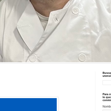
Buscar
utensi
Para c
lo que
conmi
Nomb