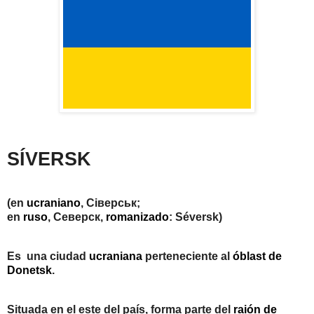
SÍVERSK
(en
ucraniano
,
Сіверськ
;
en
ruso
,
Северск
,
romanizado
:
Séversk
)
Es
una ciudad
ucraniana
perteneciente al
óblast de
Donetsk
.
Situada en el este del país, forma parte del
raión de