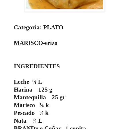
Categoría: PLATO
MARISCO-erizo
INGREDIENTES
Leche
¼ L
Harina
125 g
Mantequilla
25 gr
Marisco
¼ k
Pescado
¼ k
Nata
¼ L
BRANDy o Coñac
1 copita