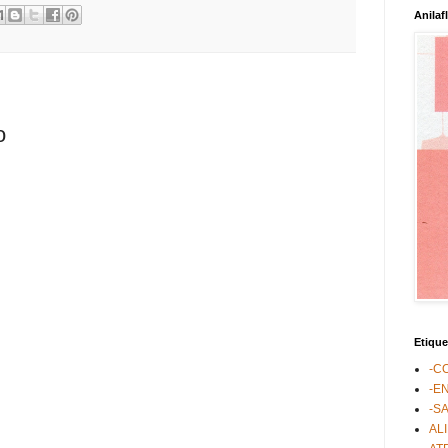
Anilaf
o
Etique
-C
-E
-S
AL