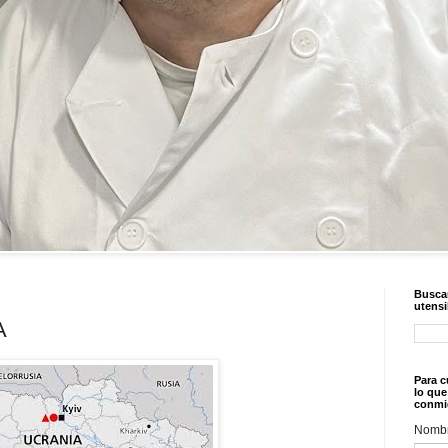
Buscar
utensi
A
Para c
lo que
conmi
Nomb