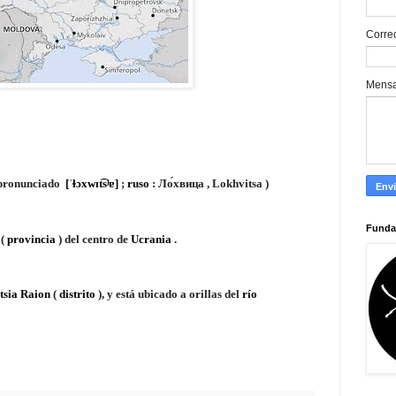
Corre
Mens
 pronunciado
[ˈɫɔxwɪt͡sʲɐ]
;
ruso
:
Ло́хвица
,
Lokhvitsa
)
Funda
(
provincia
) del centro de
Ucrania
.
tsia Raion
(
distrito
), y está ubicado a orillas del
río