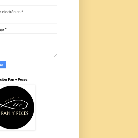
o electrónico
*
aje
*
ción Pan y Peces