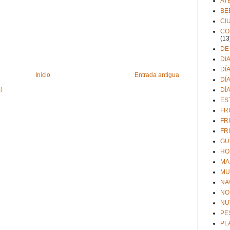
AT
BE
CI
CO
(13
DE
DI
DÍ
Inicio
Entrada antigua
DÍ
)
DÍ
ES
FR
FR
FR
GU
HO
MA
MU
NA
NO
NU
PE
PL