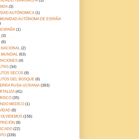
ENTADO TERRORISTA
(3)
BIDA
(3)
UDAD AUTÓNOMICA
(1)
MUNIDAD AUTÓNOMA DE ESPAÑA
)
 ESPAÑA
(1)
A
(3)
A
(6)
A NACIONAL
(2)
A MUNDIAL
(63)
TACIONES
(4)
UTAS
(34)
UTOS SECOS
(9)
UTOS DEL BOSQUE
(6)
ERRA RUSA-UCRANIA
(393)
RTALIZA
(41)
RISCO
(35)
NDO MEDICO
(1)
VIDAD
(8)
 OLVIDEMOS
(156)
TRICIÓN
(9)
SCADO
(22)
ATO
(339)