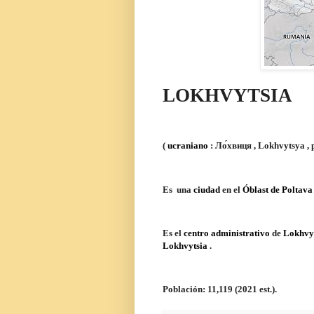
LOKHVYTSIA
(
ucraniano
:
Ло́хвиця
,
Lokhvytsya
,
Es
una
ciudad
en el
Óblast de Poltava
Es el
centro administrativo
de
Lokhvy
Lokhvytsia
.
Población:
11,119 (2021 est.).