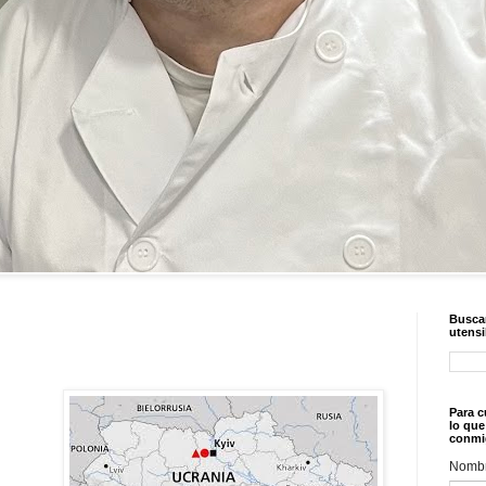
Buscar
utensi
Para c
lo que
conmi
Nomb