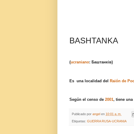
BASHTANKA
(
ucraniano
: Баштанків)
Es una localidad del
Raión de Pod
Según el censo de
2001
, tiene una
Publicado por
angel
en
10:01 a. m.
Etiquetas:
GUERRA RUSA-UCRANIA