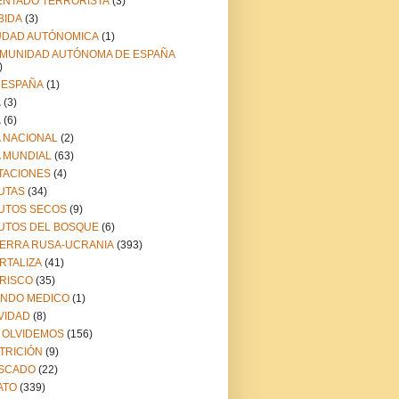
ENTADO TERRORISTA
(3)
BIDA
(3)
UDAD AUTÓNOMICA
(1)
MUNIDAD AUTÓNOMA DE ESPAÑA
)
 ESPAÑA
(1)
A
(3)
A
(6)
A NACIONAL
(2)
A MUNDIAL
(63)
TACIONES
(4)
UTAS
(34)
UTOS SECOS
(9)
UTOS DEL BOSQUE
(6)
ERRA RUSA-UCRANIA
(393)
RTALIZA
(41)
RISCO
(35)
NDO MEDICO
(1)
VIDAD
(8)
 OLVIDEMOS
(156)
TRICIÓN
(9)
SCADO
(22)
ATO
(339)