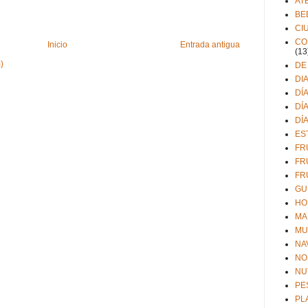
AT
BE
CI
CO
Inicio
Entrada antigua
(13
)
DE
DI
DÍ
DÍ
DÍ
ES
FR
FR
FR
GU
HO
MA
MU
NA
NO
NU
PE
PL