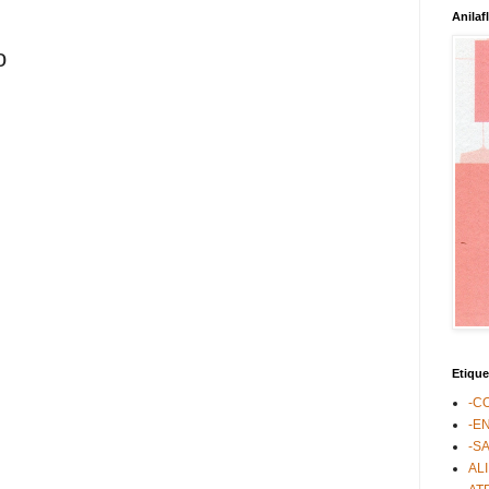
Anilaf
o
Etique
-C
-E
-S
AL