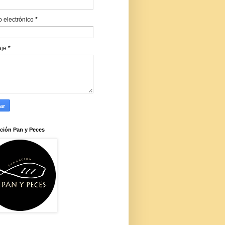
o electrónico
*
aje
*
ción Pan y Peces