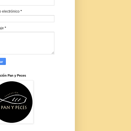
o electrónico
*
aje
*
ción Pan y Peces