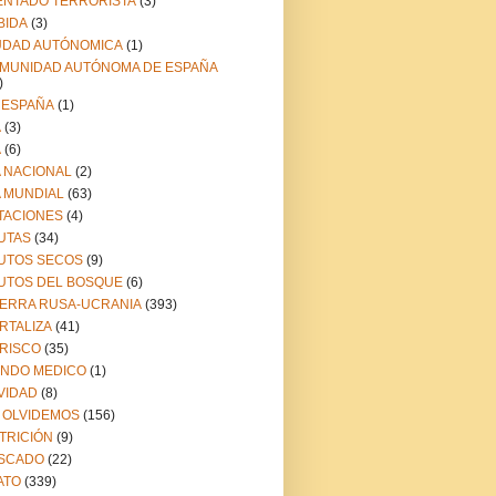
ENTADO TERRORISTA
(3)
BIDA
(3)
UDAD AUTÓNOMICA
(1)
MUNIDAD AUTÓNOMA DE ESPAÑA
)
 ESPAÑA
(1)
A
(3)
A
(6)
A NACIONAL
(2)
A MUNDIAL
(63)
TACIONES
(4)
UTAS
(34)
UTOS SECOS
(9)
UTOS DEL BOSQUE
(6)
ERRA RUSA-UCRANIA
(393)
RTALIZA
(41)
RISCO
(35)
NDO MEDICO
(1)
VIDAD
(8)
 OLVIDEMOS
(156)
TRICIÓN
(9)
SCADO
(22)
ATO
(339)