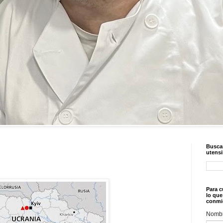
Buscar
utensi
Para c
lo que
conmi
Nomb