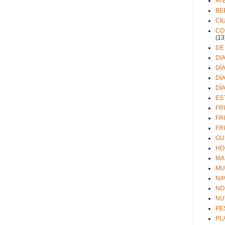
AT
BE
CI
CO
(13
DE
DI
DÍ
DÍ
DÍ
ES
FR
FR
FR
GU
HO
MA
MU
NA
NO
NU
PE
PL