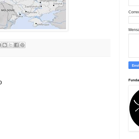
Corre
Mens
Funda
o