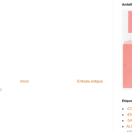
Anilaf
Inicio
Entrada antigua
)
Etique
-C
-E
-S
AL