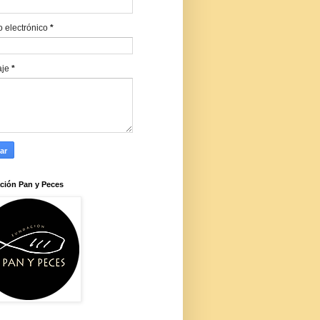
o electrónico
*
aje
*
ción Pan y Peces