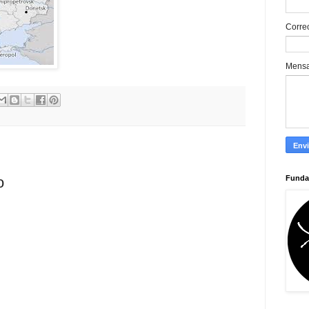
Corre
Mens
Funda
o