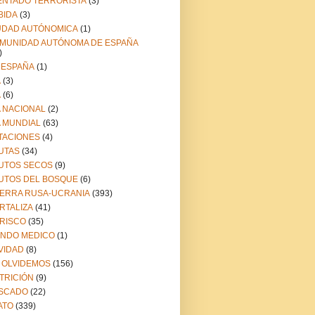
ENTADO TERRORISTA
(3)
BIDA
(3)
UDAD AUTÓNOMICA
(1)
MUNIDAD AUTÓNOMA DE ESPAÑA
)
 ESPAÑA
(1)
A
(3)
A
(6)
A NACIONAL
(2)
A MUNDIAL
(63)
TACIONES
(4)
UTAS
(34)
UTOS SECOS
(9)
UTOS DEL BOSQUE
(6)
ERRA RUSA-UCRANIA
(393)
RTALIZA
(41)
RISCO
(35)
NDO MEDICO
(1)
VIDAD
(8)
 OLVIDEMOS
(156)
TRICIÓN
(9)
SCADO
(22)
ATO
(339)