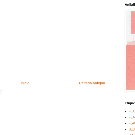
Anilaf
Inicio
Entrada antigua
)
Etique
-C
-E
-S
AL