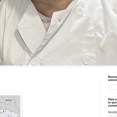
Buscar
utensi
Para c
lo que
conmi
Nomb