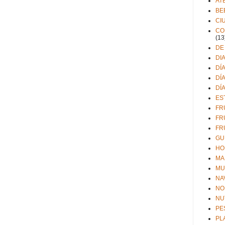
AT
BE
CI
CO
(13
DE
DI
DÍ
DÍ
DÍ
ES
FR
FR
FR
GU
HO
MA
MU
NA
NO
NU
PE
PL