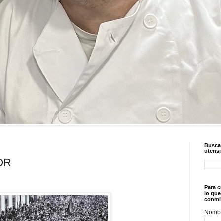
Buscar
utensi
OR
Para c
lo que
conmi
Nomb