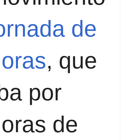
ornada de
horas
, que
ba por
oras de