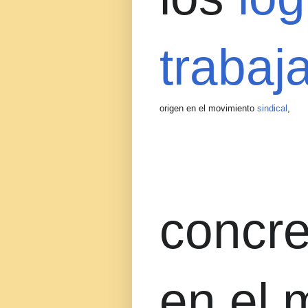
trabaj
origen en el movimiento
sindical
,
concr
en el 