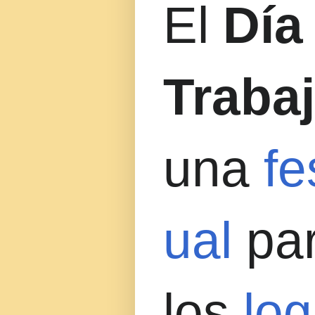
El
Día
Traba
una
fe
ual
par
los
log