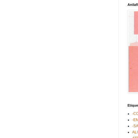
Anilaf
Etique
-C
-E
-S
AL