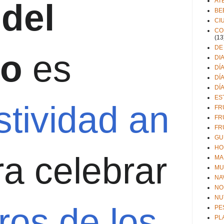
AT
 del
BE
CI
CO
(13
DE
jo
es
DI
DÍ
DÍ
DÍ
ES
stividad
an
FR
FR
FR
GU
HO
a celebrar
MA
MU
NA
NO
NU
ros de los
PE
PL