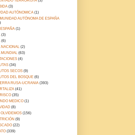
ENTADO TERRORISTA
(3)
BIDA
(3)
UDAD AUTÓNOMICA
(1)
MUNIDAD AUTÓNOMA DE ESPAÑA
)
 ESPAÑA
(1)
A
(3)
A
(6)
A NACIONAL
(2)
A MUNDIAL
(63)
TACIONES
(4)
UTAS
(34)
UTOS SECOS
(9)
UTOS DEL BOSQUE
(6)
ERRA RUSA-UCRANIA
(393)
RTALIZA
(41)
RISCO
(35)
NDO MEDICO
(1)
VIDAD
(8)
 OLVIDEMOS
(156)
TRICIÓN
(9)
SCADO
(22)
ATO
(339)