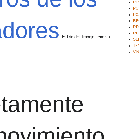
PL
PO
PO
adores
RE
RE
RE
. El Día del Trabajo tiene su
SE
TE
VI
etamente
movimiento