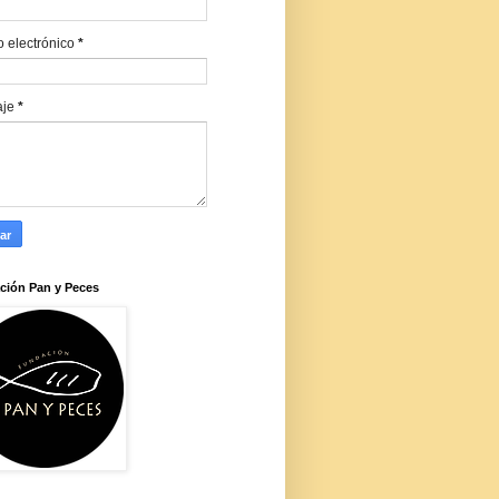
o electrónico
*
aje
*
ción Pan y Peces