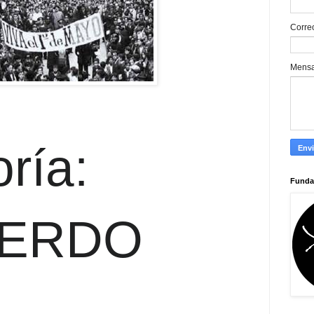
Corre
Mens
ría:
Funda
ERDO