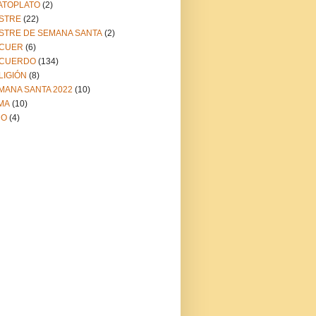
ATOPLATO
(2)
STRE
(22)
STRE DE SEMANA SANTA
(2)
CUER
(6)
CUERDO
(134)
LIGIÓN
(8)
MANA SANTA 2022
(10)
MA
(10)
NO
(4)