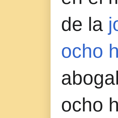
de la
j
ocho 
aboga
ocho h