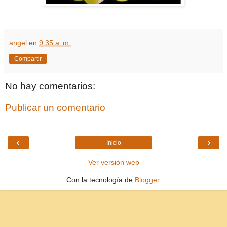
angel
en
9:35 a. m.
Compartir
No hay comentarios:
Publicar un comentario
‹
›
Inicio
Ver versión web
Con la tecnología de
Blogger
.