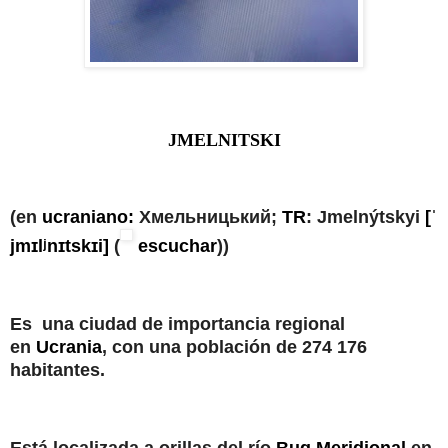
JMELNITSKI
(en
ucraniano:
Хмельницький;
TR
: Jmelnýtskyi
[ˈ
jmɪlʲnɪtskɪi]
(
escuchar
))
Es
una ciudad de importancia regional
en
Ucrania
, con una población de 274 176
habitantes.
Está localizada a orillas del río
Bug Meridional
en