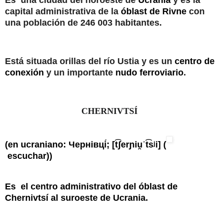
Es
una ciudad del noroeste de
Ucrania
y es la
capital administrativa de la
óblast de Rivne
con
una población de 246 003 habitantes.
Está situada orillas del río Ustia y es un
centro de
conexión
y un importante
nudo ferroviario
.
CHERNIVTSÍ
(en
ucraniano
: Чернівці́;
[t͡ʃerɲiu̯ˈt͡sʲi]
(
escuchar
))
Es
el centro administrativo del
óblast de
Chernivtsí
al suroeste de
Ucrania
.