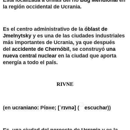
la región occidental de Ucrania.
Es el centro administrativo de la
óblast de
Jmelnytsky
y es una de las ciudades industriales
más importantes de Ucrania, ya que después
del
accidente de Chernóbil
, se construyó
una
nueva central nuclear
en la ciudad que aporta
energía a todo el país
.
RIVNE
(en
ucraniano:
Рíвне;
[ˈrɪvnə]
(
escuchar
))