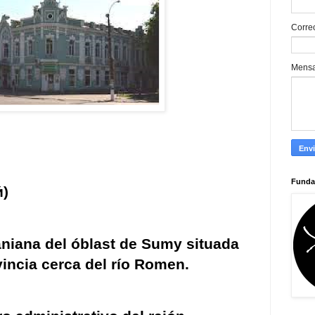
Corre
Mens
Funda
́
)
aniana
del
óblast de Sumy
situada
vincia cerca del
río Romen
.