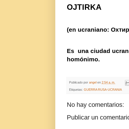
OJTIRKA
(en
ucraniano
:
Охтир
Es
una ciudad
ucran
homónimo
.
Publicado por
angel
en
2:54 a. m.
Etiquetas:
GUERRA RUSA-UCRANIA
No hay comentarios:
Publicar un comentari