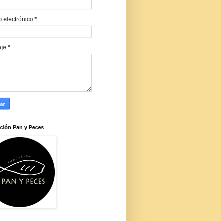
o electrónico
*
aje
*
ción Pan y Peces