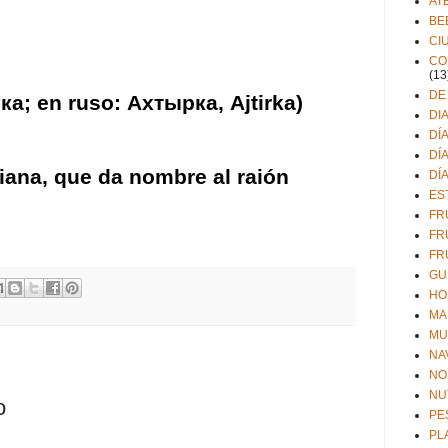
AT
BE
CI
CO
(13
DE
ка
; en
ruso
:
Ахтырка
, Ajtirka)
DI
DÍ
DÍ
iana
, que da nombre
al raión
DÍ
ES
FR
FR
FR
GU
HO
MA
MU
NA
NO
NU
o
PE
PL