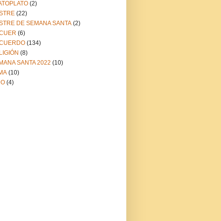
ATOPLATO
(2)
STRE
(22)
STRE DE SEMANA SANTA
(2)
CUER
(6)
CUERDO
(134)
LIGIÓN
(8)
MANA SANTA 2022
(10)
MA
(10)
NO
(4)