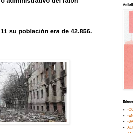
tro administrativo del
raión
Anilaf
11 su población era de 42.856.
Etique
-C
-E
-S
AL