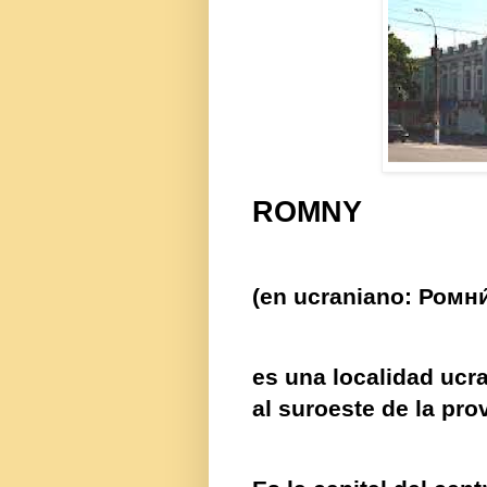
ROMNY
(en
ucraniano
:
Ромни
es una localidad
ucr
al suroeste de la pro