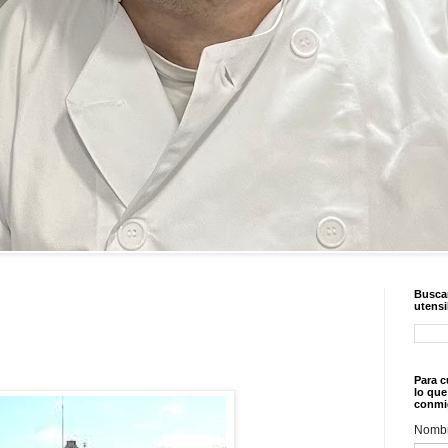
Buscar
utensi
Para c
lo que
conmi
Nomb