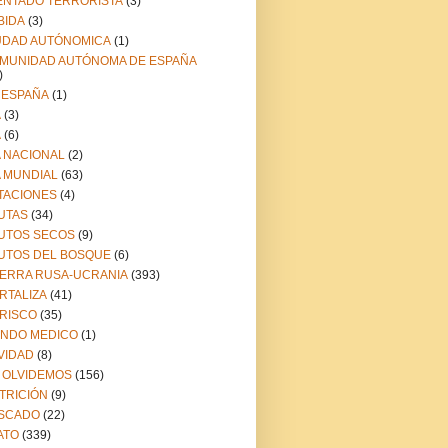
ENTADO TERRORISTA
(3)
BIDA
(3)
UDAD AUTÓNOMICA
(1)
MUNIDAD AUTÓNOMA DE ESPAÑA
)
 ESPAÑA
(1)
A
(3)
A
(6)
A NACIONAL
(2)
A MUNDIAL
(63)
TACIONES
(4)
UTAS
(34)
UTOS SECOS
(9)
UTOS DEL BOSQUE
(6)
ERRA RUSA-UCRANIA
(393)
RTALIZA
(41)
RISCO
(35)
NDO MEDICO
(1)
VIDAD
(8)
 OLVIDEMOS
(156)
TRICIÓN
(9)
SCADO
(22)
ATO
(339)