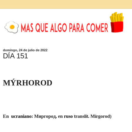
domingo, 24 de julio de 2022
DÍA 151
MÝRHOROD
En
ucraniano
:
Миргород
, en
ruso
translit.
Mírgorod
)