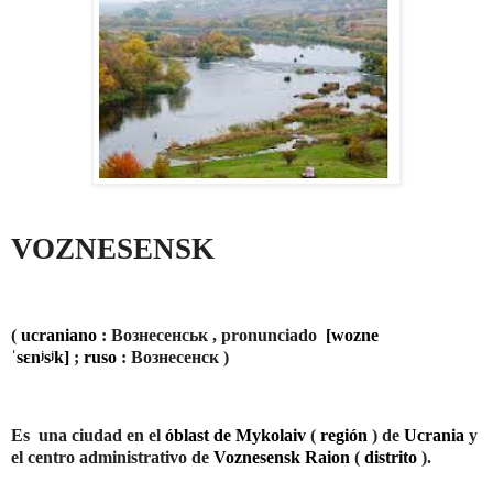
VOZNESENSK
(
ucraniano
:
Вознесенськ
, pronunciado
[wozne
ˈsɛnʲsʲk]
;
ruso
:
Вознесенск
)
Es
una ciudad en el
óblast de Mykolaiv
(
región
) de
Ucrania
y
el centro administrativo de
Voznesensk Raion
(
distrito
).