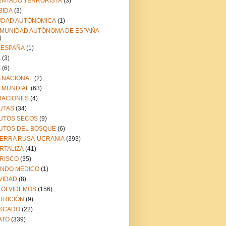
ENTADO TERRORISTA
(3)
BIDA
(3)
UDAD AUTÓNOMICA
(1)
MUNIDAD AUTÓNOMA DE ESPAÑA
)
 ESPAÑA
(1)
A
(3)
A
(6)
A NACIONAL
(2)
A MUNDIAL
(63)
TACIONES
(4)
UTAS
(34)
UTOS SECOS
(9)
UTOS DEL BOSQUE
(6)
ERRA RUSA-UCRANIA
(393)
RTALIZA
(41)
RISCO
(35)
NDO MEDICO
(1)
VIDAD
(8)
 OLVIDEMOS
(156)
TRICIÓN
(9)
SCADO
(22)
ATO
(339)