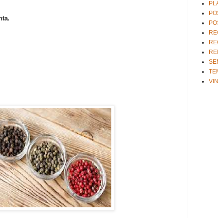
PL
PO
nta.
PO
RE
RE
RE
SE
TE
VI