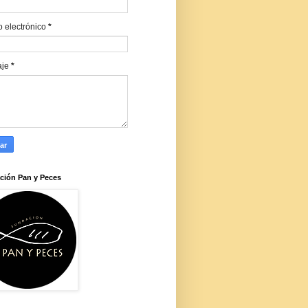
o electrónico
*
aje
*
ción Pan y Peces