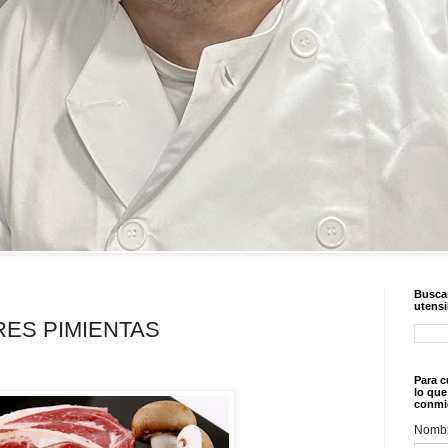
Buscar
utensi
RES PIMIENTAS
Para c
lo que
conmi
Nomb