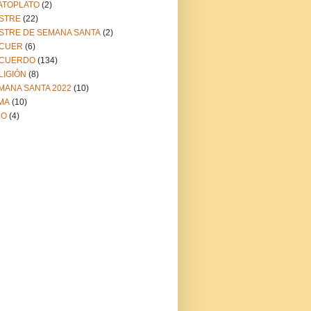
ATOPLATO
(2)
STRE
(22)
STRE DE SEMANA SANTA
(2)
CUER
(6)
CUERDO
(134)
LIGIÓN
(8)
MANA SANTA 2022
(10)
MA
(10)
NO
(4)