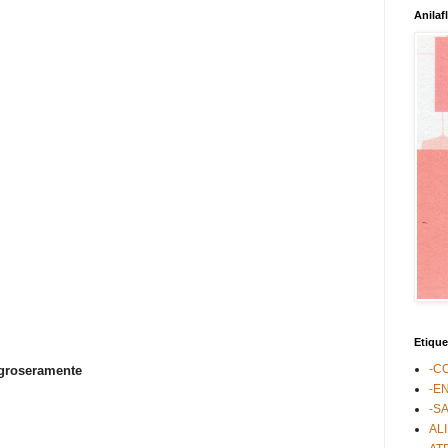
Anilaf
Etique
-C
 groseramente
-E
-S
AL