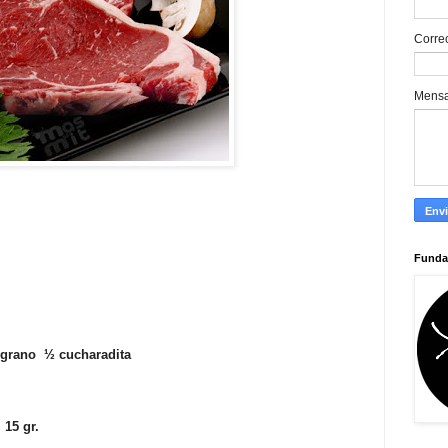
Corre
Mens
Funda
n grano ½ cucharadita
15 gr.