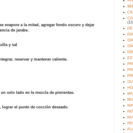
AT
BE
CI
CO
(13
 se evapore a la mitad, agregar fondo oscuro y dejar
DE
encia de jarabe.
DI
DÍ
lla y sal
DÍ
DÍ
ES
egrar, reservar y mantener caliente.
FR
FR
FR
GU
HO
 un solo lado en la mezcla de pimientas.
MA
MU
NA
 lograr el punto de cocción deseado.
NO
NU
PE
PL