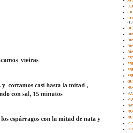
AT
BE
CI
CO
(13
DE
DI
DÍ
DÍ
DÍ
ES
acamos
vieiras
FR
FR
FR
GU
s y
cortamos casi hasta la mitad ,
HO
ndo con sal, 15 minutos
MA
MU
NA
NO
 los espárragos con la mitad de nata y
NU
PE
PL