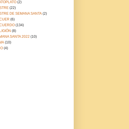
ATOPLATO
(2)
STRE
(22)
STRE DE SEMANA SANTA
(2)
CUER
(6)
CUERDO
(134)
LIGIÓN
(8)
MANA SANTA 2022
(10)
MA
(10)
NO
(4)