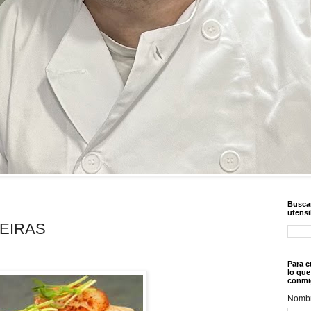
Buscar
utensi
EIRAS
Para c
lo que
conmi
Nomb