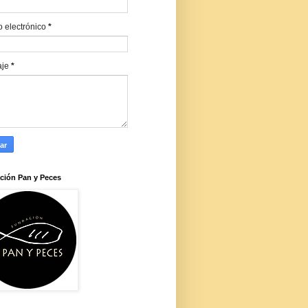
o electrónico
*
aje
*
ción Pan y Peces