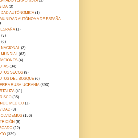
ENTADO TERRORISTA
(3)
BIDA
(3)
UDAD AUTÓNOMICA
(1)
MUNIDAD AUTÓNOMA DE ESPAÑA
)
 ESPAÑA
(1)
A
(3)
A
(6)
A NACIONAL
(2)
A MUNDIAL
(63)
TACIONES
(4)
UTAS
(34)
UTOS SECOS
(9)
UTOS DEL BOSQUE
(6)
ERRA RUSA-UCRANIA
(393)
RTALIZA
(41)
RISCO
(35)
NDO MEDICO
(1)
VIDAD
(8)
 OLVIDEMOS
(156)
TRICIÓN
(9)
SCADO
(22)
ATO
(339)