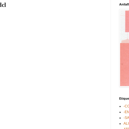
dcl
Anilaf
Etique
-C
-E
-S
AL