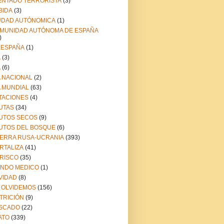
ENTADO TERRORISTA
(3)
BIDA
(3)
UDAD AUTÓNOMICA
(1)
MUNIDAD AUTÓNOMA DE ESPAÑA
)
 ESPAÑA
(1)
A
(3)
A
(6)
A NACIONAL
(2)
A MUNDIAL
(63)
TACIONES
(4)
UTAS
(34)
UTOS SECOS
(9)
UTOS DEL BOSQUE
(6)
ERRA RUSA-UCRANIA
(393)
RTALIZA
(41)
RISCO
(35)
NDO MEDICO
(1)
VIDAD
(8)
 OLVIDEMOS
(156)
TRICIÓN
(9)
SCADO
(22)
ATO
(339)