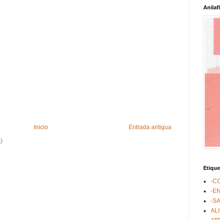
Anilaf
Inicio
Entrada antigua
)
Etique
-C
-E
-S
AL