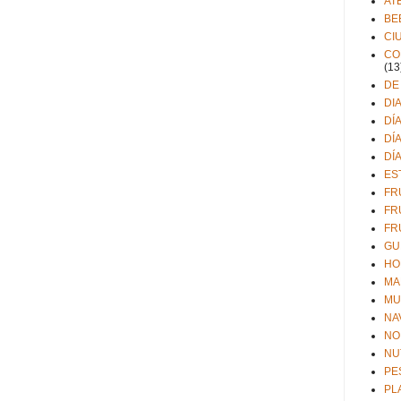
AT
BE
CI
CO
(13
DE
DI
DÍ
DÍ
DÍ
ES
FR
FR
FR
GU
HO
MA
MU
NA
NO
NU
PE
PL