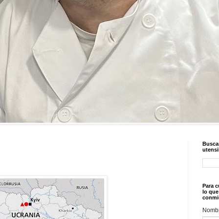
Buscar
utensi
Para c
lo que
conmi
Nomb