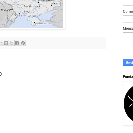
Corre
Mens
o
Funda