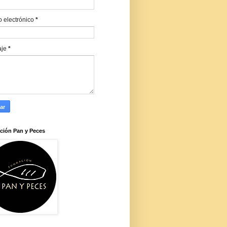
o electrónico
*
aje
*
ción Pan y Peces