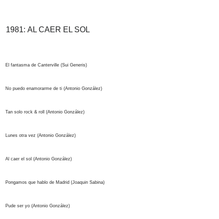
1981:
AL CAER EL SOL
El fantasma de Canterville (Sui Generis)
No puedo enamorarme de ti (Antonio González)
Tan solo rock & roll (Antonio González)
Lunes otra vez (Antonio González)
Al caer el sol (Antonio González)
Pongamos que hablo de Madrid (Joaquin Sabina)
Pude ser yo (Antonio González)