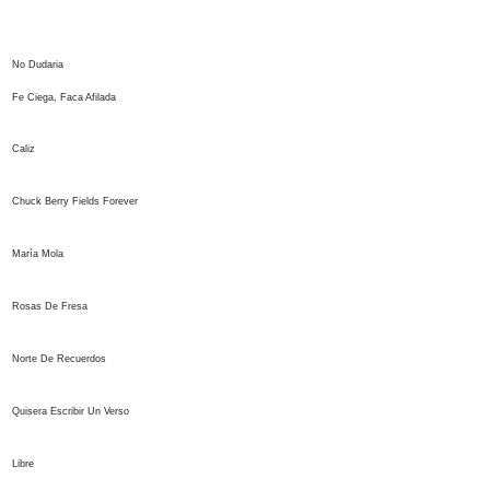
No Dudaria
Fe Ciega, Faca Afilada
Caliz
Chuck Berry Fields Forever
María Mola
Rosas De Fresa
Norte De Recuerdos
Quisera Escribir Un Verso
Libre