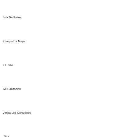
Isla De Palma
Cuerpo De Mujer
El Indio
Mi Habitacion
Arriba Los Corazones
Alba