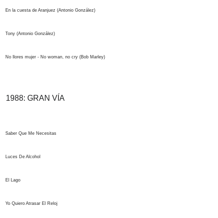
En la cuesta de Aranjuez (Antonio González)
Tony (Antonio González)
No llores mujer - No woman, no cry (Bob Marley)
1988:
GRAN VÍA
Saber Que Me Necesitas
Luces De Alcohol
El Lago
Yo Quiero Atrasar El Reloj