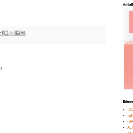
Anilaf
o
Etique
-C
-E
-S
AL