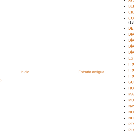
AT
BE
CI
CO
(13
DE
DI
DÍ
DÍ
DÍ
ES
FR
FR
Inicio
Entrada antigua
FR
)
GU
HO
MA
MU
NA
NO
NU
PE
PL