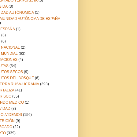
ENTADO TERRORISTA
(3)
BIDA
(3)
UDAD AUTÓNOMICA
(1)
MUNIDAD AUTÓNOMA DE ESPAÑA
)
 ESPAÑA
(1)
A
(3)
A
(6)
A NACIONAL
(2)
A MUNDIAL
(63)
TACIONES
(4)
UTAS
(34)
UTOS SECOS
(9)
UTOS DEL BOSQUE
(6)
ERRA RUSA-UCRANIA
(393)
RTALIZA
(41)
RISCO
(35)
NDO MEDICO
(1)
VIDAD
(8)
 OLVIDEMOS
(156)
TRICIÓN
(9)
SCADO
(22)
ATO
(339)