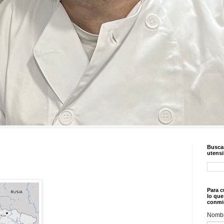
Buscar
utensi
Para c
lo que
conmi
Nomb