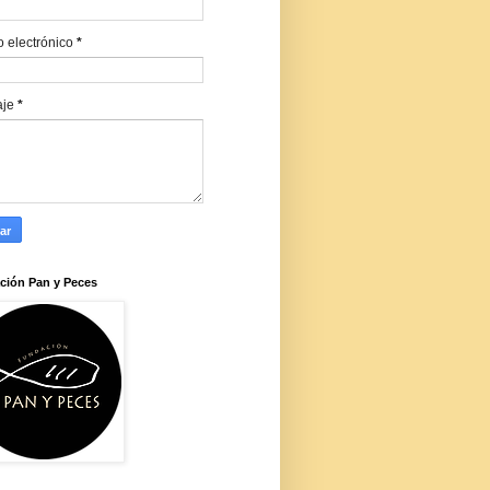
o electrónico
*
aje
*
ción Pan y Peces