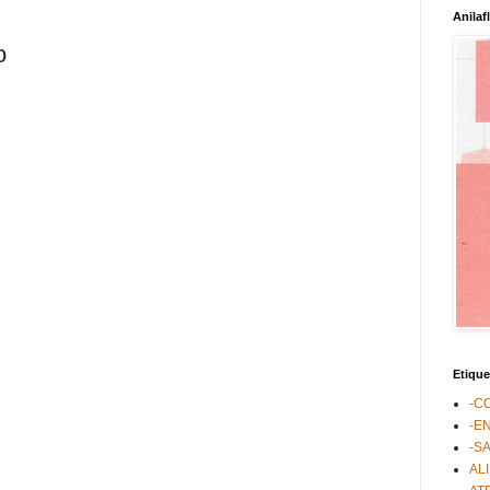
Anilaf
o
Etique
-C
-E
-S
AL