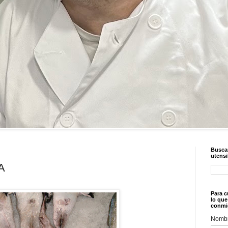
Buscar
utensi
A
Para c
lo que
conmi
Nomb