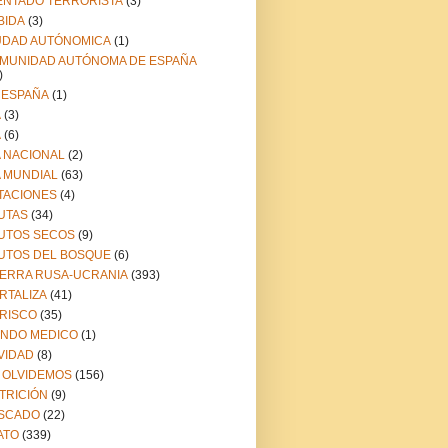
ENTADO TERRORISTA
(3)
BIDA
(3)
UDAD AUTÓNOMICA
(1)
MUNIDAD AUTÓNOMA DE ESPAÑA
)
 ESPAÑA
(1)
A
(3)
A
(6)
A NACIONAL
(2)
A MUNDIAL
(63)
TACIONES
(4)
UTAS
(34)
UTOS SECOS
(9)
UTOS DEL BOSQUE
(6)
ERRA RUSA-UCRANIA
(393)
RTALIZA
(41)
RISCO
(35)
NDO MEDICO
(1)
VIDAD
(8)
 OLVIDEMOS
(156)
TRICIÓN
(9)
SCADO
(22)
ATO
(339)