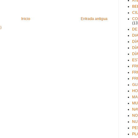
AT
BE
CI
CO
Inicio
Entrada antigua
(13
)
DE
DI
DÍ
DÍ
DÍ
ES
FR
FR
FR
GU
HO
MA
MU
NA
NO
NU
PE
PL