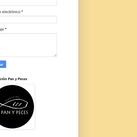
o electrónico
*
aje
*
ción Pan y Peces