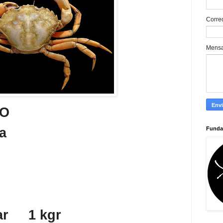
Corre
Mens
TO
Funda
a
ar
1 kgr