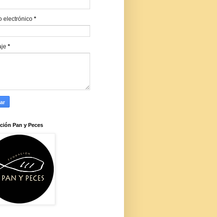
o electrónico
*
aje
*
ción Pan y Peces