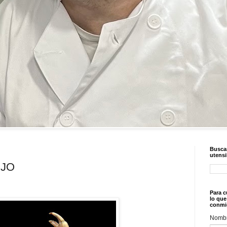
Buscar
utensi
EJO
Para c
lo que
conmi
Nomb