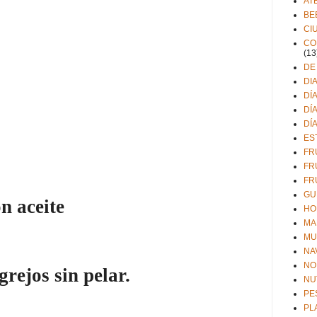
AT
BE
CI
CO
(13
DE
DI
DÍ
DÍ
DÍ
ES
FR
FR
FR
GU
n aceite
HO
MA
MU
NA
NO
grejos sin pelar
.
NU
PE
PL