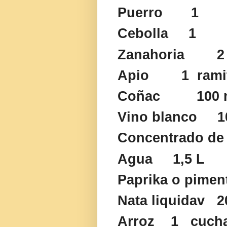
Puerro
1
Cebolla
1
Zanahoria
2
Apio
1
rami
Coñac
100 
Vino blanco
1
Concentrado de
Agua
1,5 L
Paprika o pimen
Nata liquidav
2
Arroz
1
cuch