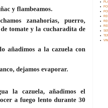
PL
PO
oñac y flambeamos
.
PO
RE
ochamos
zanahorias,
puerro,
RE
RE
 de tomate y la cucharadita de
SE
TE
VI
 lo
añadimos a la cazuela con
lanco, dejamos evaporar.
ua la cazuela, añadimos el
cocer
a fuego lento durante 30