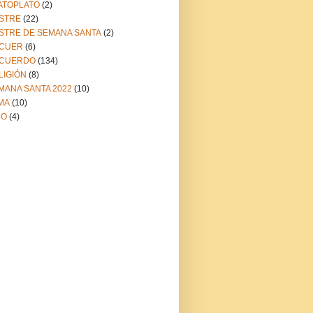
ATOPLATO
(2)
STRE
(22)
STRE DE SEMANA SANTA
(2)
CUER
(6)
CUERDO
(134)
LIGIÓN
(8)
MANA SANTA 2022
(10)
MA
(10)
NO
(4)