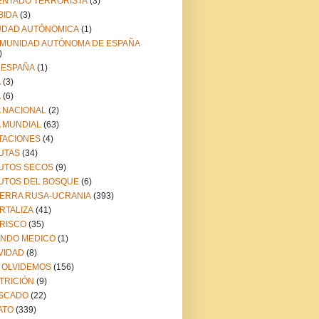
ENTADO TERRORISTA
(3)
BIDA
(3)
UDAD AUTÓNOMICA
(1)
MUNIDAD AUTÓNOMA DE ESPAÑA
)
 ESPAÑA
(1)
A
(3)
A
(6)
A NACIONAL
(2)
A MUNDIAL
(63)
TACIONES
(4)
UTAS
(34)
UTOS SECOS
(9)
UTOS DEL BOSQUE
(6)
ERRA RUSA-UCRANIA
(393)
RTALIZA
(41)
RISCO
(35)
NDO MEDICO
(1)
VIDAD
(8)
 OLVIDEMOS
(156)
TRICIÓN
(9)
SCADO
(22)
ATO
(339)