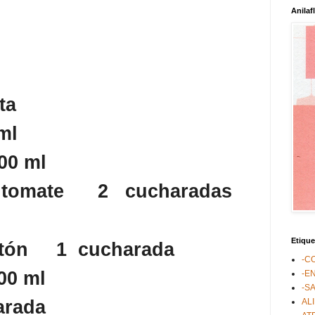
Anilaf
ta
ml
00 ml
 tomate
2
cucharadas
Etique
tón
1
cucharada
-C
00 ml
-E
-S
AL
arada