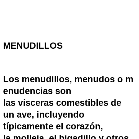
MENUDILLOS
Los
menudillos
,
menudos
o
m
enudencias
son
las
vísceras
comestibles de
un
ave
, incluyendo
típicamente el
corazón
,
la
molleja
, el
higadillo
y otros