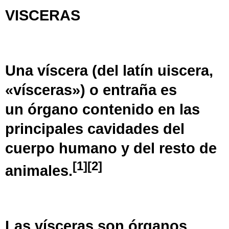
VISCERAS
Una
víscera
(del
latín
uiscera
,
«vísceras») o
entraña
es
un
órgano
contenido en las
principales cavidades del
cuerpo humano y del resto de
[
1
]
[
2
]
animales.
Las vísceras son órganos