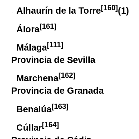
[
160
]
Alhaurín de la Torre
​ (1)
·
[
161
]
Álora
·
[
111
]
Málaga
·
Provincia de Sevilla
[
162
]
Marchena
·
Provincia de Granada
[
163
]
Benalúa
·
[
164
]
Cúllar
·