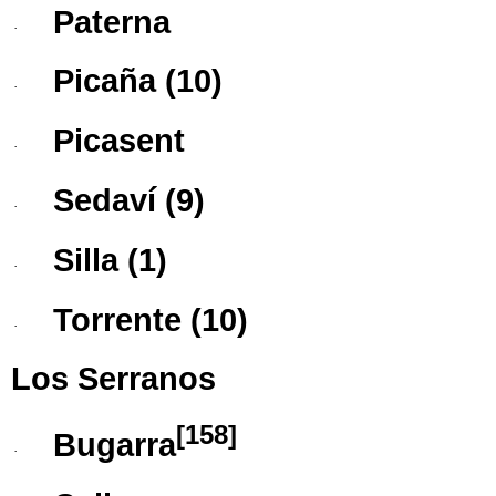
Paterna
·
Picaña
(10)
·
Picasent
·
Sedaví
(9)
·
Silla
(1)
·
Torrente
(10)
·
Los Serranos
[
158
]
Bugarra
·