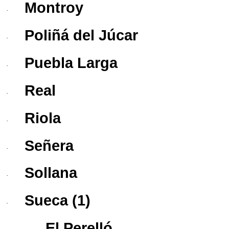
Montroy
·
Poliñá del Júcar
·
Puebla Larga
·
Real
·
Riola
·
Señera
·
Sollana
·
Sueca
(1)
·
El Perelló