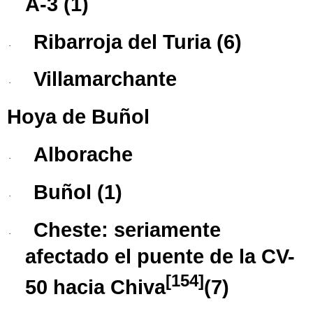
A-3 (1)
Ribarroja del Turia
(6)
·
Villamarchante
·
Hoya de Buñol
Alborache
·
Buñol
(1)
·
Cheste
: seriamente
·
afectado el puente de la CV-
[
154
]
50 hacia Chiva
​ (7)