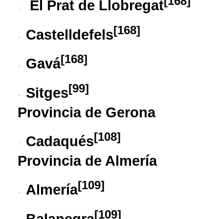
[
168
]
El Prat de Llobregat
·
[
168
]
Castelldefels
·
[
168
]
Gavá
·
[
99
]
Sitges
·
Provincia de Gerona
[
108
]
Cadaqués
·
Provincia de Almería
[
109
]
Almería
·
[
109
]
Balanegra