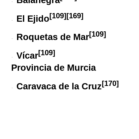
·
[
109
]
[
169
]
El Ejido
·
[
109
]
Roquetas de Mar
·
[
109
]
Vícar
·
Provincia de Murcia
[
170
]
Caravaca de la Cruz
·