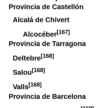
Provincia de Castellón
Alcalá de Chivert
·
[
167
]
Alcocéber
·
Provincia de Tarragona
[
168
]
Deltebre
·
[
168
]
Salou
·
[
168
]
Valls
·
Provincia de Barcelona