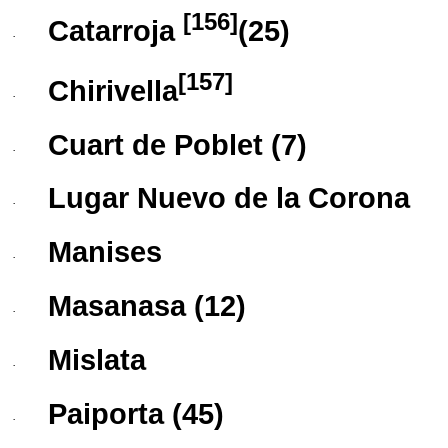
[
156
]
Catarroja
​ (25)
·
[
157
]
Chirivella
·
Cuart de Poblet
(7)
·
Lugar Nuevo de la Corona
·
Manises
·
Masanasa
(12)
·
Mislata
·
Paiporta
(45)
·