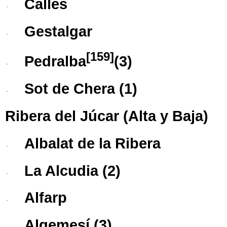
Calles
·
Gestalgar
·
[
159
]
Pedralba
​ (3)
·
Sot de Chera
(1)
·
Ribera del Júcar
(
Alta
y
Baja
)
Albalat de la Ribera
·
La Alcudia
(2)
·
Alfarp
·
Algemesí
(3)