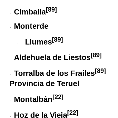
[
89
]
Cimballa
·
Monterde
·
[
89
]
Llumes
·
[
89
]
Aldehuela de Liestos
·
[
89
]
Torralba de los Frailes
·
Provincia de Teruel
[
22
]
Montalbán
·
[
22
]
Hoz de la Vieja
·