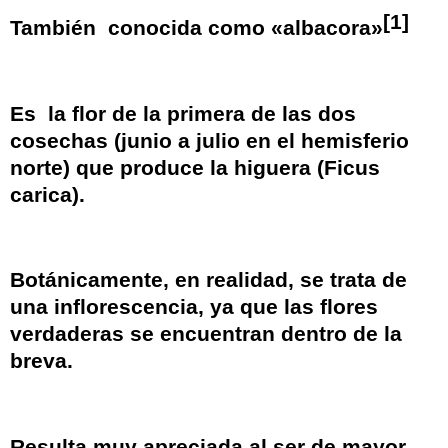
[
1
]
También
conocida como «
albacora
»
Es
la
flor
de la primera de las dos
cosechas (junio a julio en el hemisferio
norte) que produce la
higuera
(
Ficus
carica
).
Botánicamente, en realidad, se trata de
una
inflorescencia
, ya que las flores
verdaderas se encuentran dentro de la
breva.
Resulta muy apreciada al ser de mayor