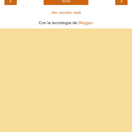
‹
›
Inicio
Ver versión web
Con la tecnología de
Blogger
.