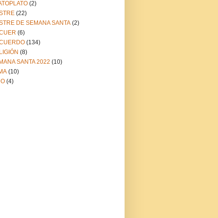
ATOPLATO
(2)
STRE
(22)
STRE DE SEMANA SANTA
(2)
CUER
(6)
CUERDO
(134)
LIGIÓN
(8)
MANA SANTA 2022
(10)
MA
(10)
NO
(4)