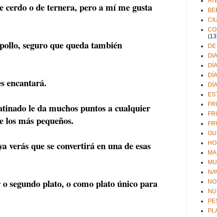
AT
e cerdo o de ternera, pero a mí me gusta
BE
CI
CO
(13
n pollo, seguro que queda también
DE
DI
DÍ
DÍ
es encantará.
DÍ
ES
FR
atinado le da muchos puntos a cualquier
FR
de los más pequeños.
FR
GU
a verás que se convertirá en una de esas
HO
MA
MU
NA
 o segundo plato, o como plato único para
NO
NU
PE
PL