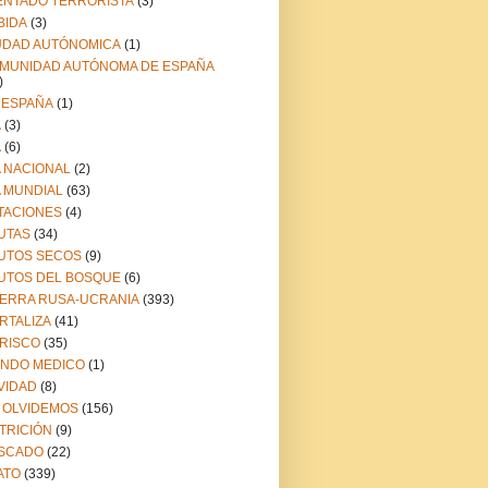
ENTADO TERRORISTA
(3)
BIDA
(3)
UDAD AUTÓNOMICA
(1)
MUNIDAD AUTÓNOMA DE ESPAÑA
)
 ESPAÑA
(1)
A
(3)
A
(6)
A NACIONAL
(2)
A MUNDIAL
(63)
TACIONES
(4)
UTAS
(34)
UTOS SECOS
(9)
UTOS DEL BOSQUE
(6)
ERRA RUSA-UCRANIA
(393)
RTALIZA
(41)
RISCO
(35)
NDO MEDICO
(1)
VIDAD
(8)
 OLVIDEMOS
(156)
TRICIÓN
(9)
SCADO
(22)
ATO
(339)