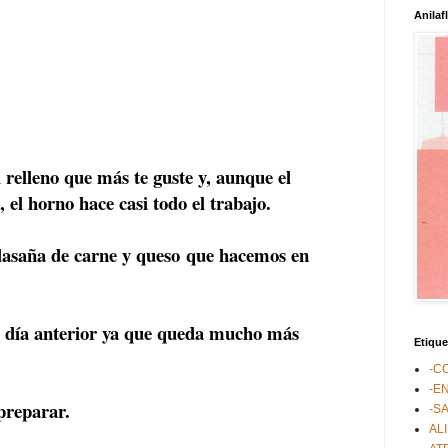
Anilaf
 relleno que más te guste y, aunque el
, el horno hace casi todo el trabajo.
lasaña de carne y queso
que hacemos en
l día anterior ya que queda mucho más
Etique
-C
-E
 preparar.
-S
AL