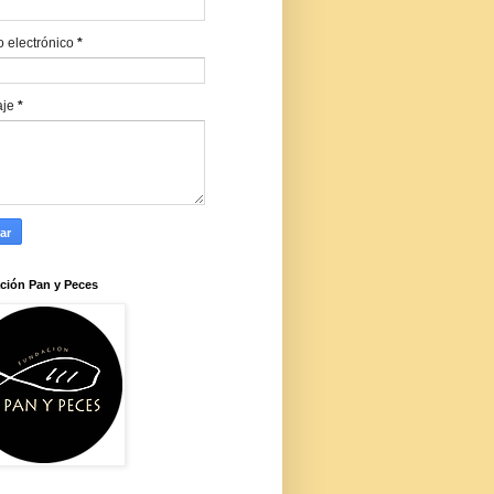
o electrónico
*
aje
*
ción Pan y Peces