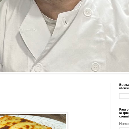
Buscar
utensi
Para c
lo que
conmi
Nomb