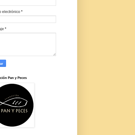
o electrónico
*
aje
*
ción Pan y Peces