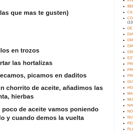
AT
BE
las que mas te gusten)
CI
CO
(13
DE
DI
DÍ
DÍ
los en trozos
DÍ
ES
rtar las hortalizas
FR
FR
ecamos, picamos en daditos
FR
GU
n chorrito de aceite, añadimos las
HO
MA
nta, hierbas
MU
NA
n poco de aceite vamos poniendo
NO
llo y cuando demos la vuelta
NU
PE
PL