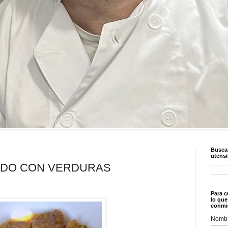
Buscar
utensi
RDO CON VERDURAS
Para c
lo que
conmi
Nomb