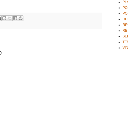
PL
PO
PO
RE
RE
RE
SE
TE
VI
o