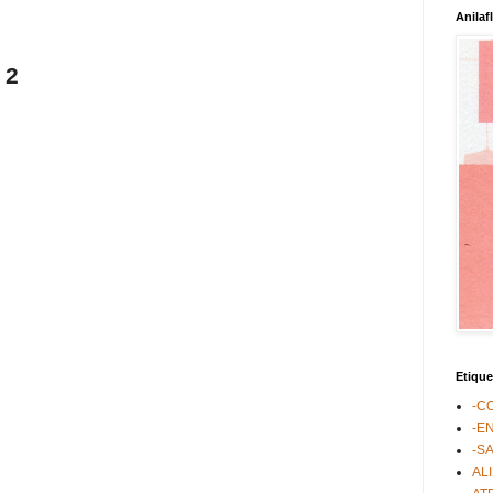
Anilaf
 2
Etique
-C
-E
-S
AL