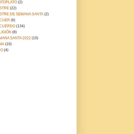
ATOPLATO
(2)
STRE
(22)
STRE DE SEMANA SANTA
(2)
CUER
(6)
CUERDO
(134)
LIGIÓN
(8)
MANA SANTA 2022
(10)
MA
(10)
NO
(4)