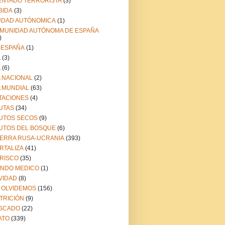
ENTADO TERRORISTA
(3)
BIDA
(3)
UDAD AUTÓNOMICA
(1)
MUNIDAD AUTÓNOMA DE ESPAÑA
)
 ESPAÑA
(1)
A
(3)
A
(6)
A NACIONAL
(2)
A MUNDIAL
(63)
TACIONES
(4)
UTAS
(34)
UTOS SECOS
(9)
UTOS DEL BOSQUE
(6)
ERRA RUSA-UCRANIA
(393)
RTALIZA
(41)
RISCO
(35)
NDO MEDICO
(1)
VIDAD
(8)
 OLVIDEMOS
(156)
TRICIÓN
(9)
SCADO
(22)
ATO
(339)