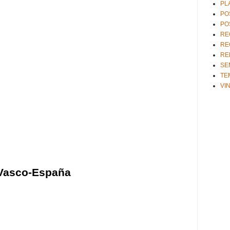
PL
PO
PO
RE
RE
RE
SE
TE
VI
 Vasco-España