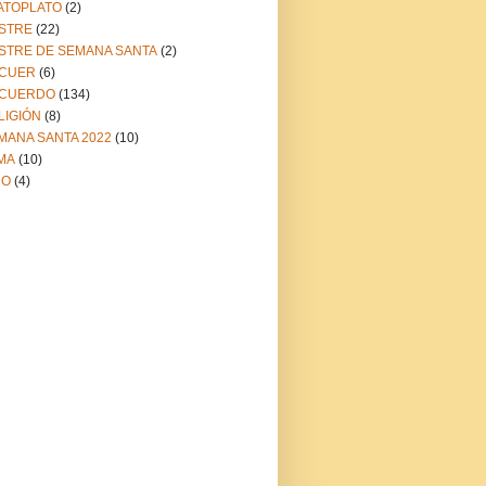
ATOPLATO
(2)
STRE
(22)
STRE DE SEMANA SANTA
(2)
CUER
(6)
CUERDO
(134)
LIGIÓN
(8)
MANA SANTA 2022
(10)
MA
(10)
NO
(4)