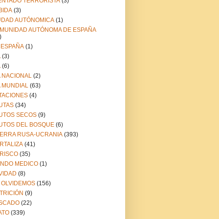
ENTADO TERRORISTA
(3)
BIDA
(3)
UDAD AUTÓNOMICA
(1)
MUNIDAD AUTÓNOMA DE ESPAÑA
)
 ESPAÑA
(1)
A
(3)
A
(6)
A NACIONAL
(2)
A MUNDIAL
(63)
TACIONES
(4)
UTAS
(34)
UTOS SECOS
(9)
UTOS DEL BOSQUE
(6)
ERRA RUSA-UCRANIA
(393)
RTALIZA
(41)
RISCO
(35)
NDO MEDICO
(1)
VIDAD
(8)
 OLVIDEMOS
(156)
TRICIÓN
(9)
SCADO
(22)
ATO
(339)