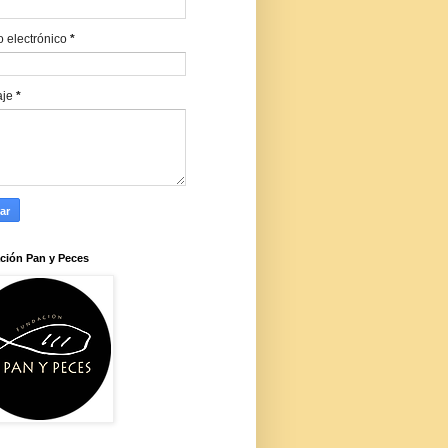
o electrónico
*
aje
*
ción Pan y Peces