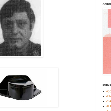
Anilaf
Etique
-C
-E
-S
AL