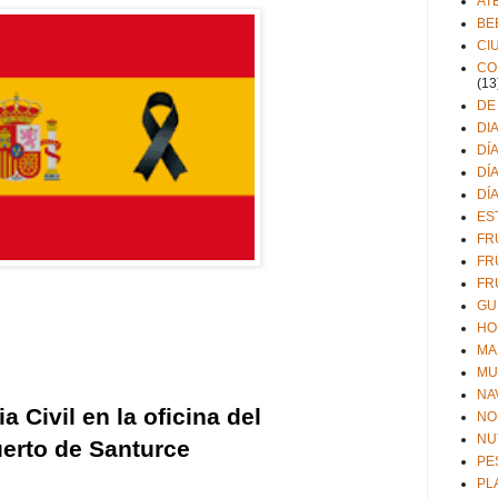
AT
BE
CI
CO
(13
DE
DI
DÍ
DÍ
DÍ
ES
FR
FR
FR
GU
HO
MA
MU
NA
 Civil en la oficina del
NO
NU
uerto de Santurce
PE
PL