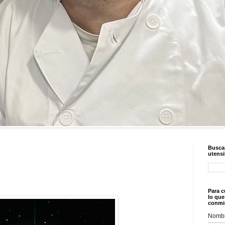
Buscar
utensi
Para c
lo que
conmi
Nomb