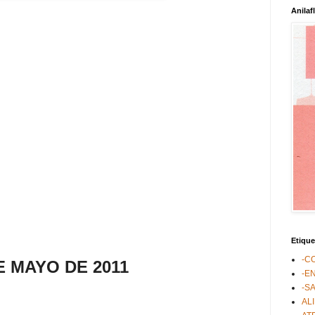
Anilaf
Etique
-C
E MAYO DE 2011
-E
-S
AL