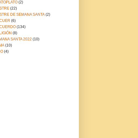
ATOPLATO
(2)
STRE
(22)
STRE DE SEMANA SANTA
(2)
CUER
(6)
CUERDO
(134)
LIGIÓN
(8)
MANA SANTA 2022
(10)
MA
(10)
NO
(4)