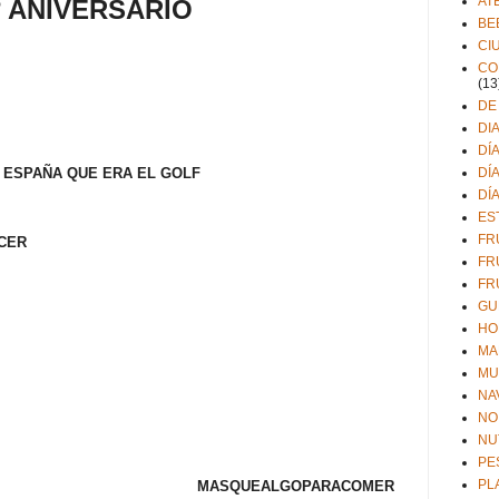
AT
º ANIVERSARIO
BE
CI
CO
(13
DE
DI
DÍ
DÍ
 ESPAÑA QUE ERA EL GOLF
DÍ
ES
FR
CER
FR
FR
GU
HO
MA
MU
NA
NO
NU
PE
PL
MASQUEALGOPARACOMER