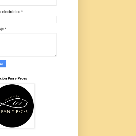
o electrónico
*
aje
*
ción Pan y Peces