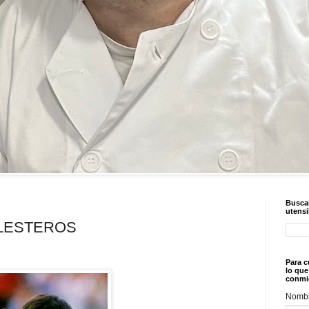
Buscar
utensi
LESTEROS
Para c
lo que
conmi
Nomb