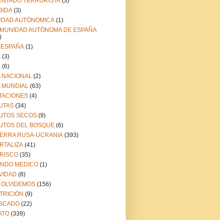
ENTADO TERRORISTA
(3)
BIDA
(3)
UDAD AUTÓNOMICA
(1)
MUNIDAD AUTÓNOMA DE ESPAÑA
)
 ESPAÑA
(1)
A
(3)
A
(6)
A NACIONAL
(2)
A MUNDIAL
(63)
TACIONES
(4)
UTAS
(34)
UTOS SECOS
(9)
UTOS DEL BOSQUE
(6)
ERRA RUSA-UCRANIA
(393)
RTALIZA
(41)
RISCO
(35)
NDO MEDICO
(1)
VIDAD
(8)
 OLVIDEMOS
(156)
TRICIÓN
(9)
SCADO
(22)
ATO
(339)