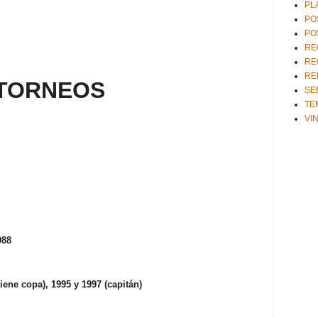
PL
PO
PO
RE
RE
RE
TORNEOS
SE
TE
VI
988
tiene copa), 1995 y 1997 (capitán)