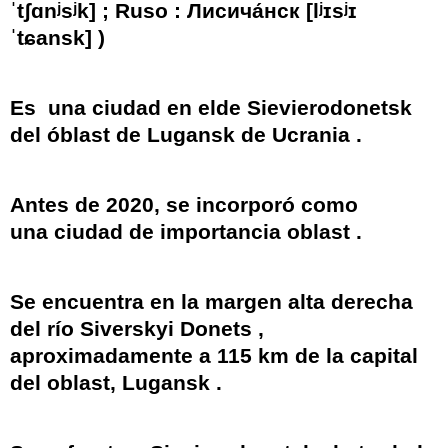
ˈtʃɑnʲsʲk]
;
Ruso
:
Лисича́нск
[lʲɪsʲɪ
ˈtɕansk]
)
Es
una
ciudad
en elde
Sievierodonetsk
del
óblast
de Lugansk de
Ucrania
.
Antes de 2020, se incorporó como
una
ciudad de importancia oblast
.
Se encuentra en la margen alta derecha
del río
Siverskyi Donets
,
aproximadamente a
115 km
de la capital
del oblast,
Lugansk
.