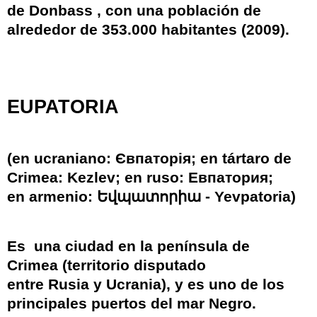
de
Donbass
, con una población de
alrededor de 353.000 habitantes (2009).
EUPATORIA
(en
ucraniano
: Євпаторія; en
tártaro de
Crimea
: Kezlev; en
ruso
: Евпатория;
en
armenio
:
Եվպատորիա
-
Yevpatoria
)
Es
una
ciudad
en la
península de
Crimea
(territorio disputado
entre
Rusia
y
Ucrania
), y es uno de los
principales puertos del
mar Negro
.