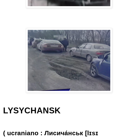
LYSYCHANSK
(
ucraniano
:
Лисича́нськ
[lɪsɪ