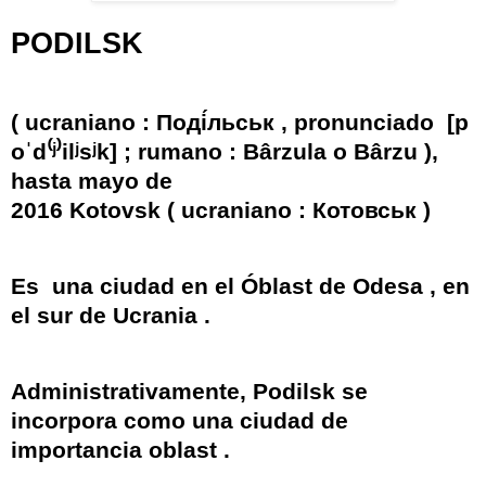
PODILSK
(
ucraniano
:
Поді́льськ
, pronunciado
[p
oˈd
⁽
ʲ
⁾
ilʲsʲk]
;
rumano
:
Bârzula
o
Bârzu
),
hasta mayo de
2016
Kotovsk
(
ucraniano
:
Котовськ
)
Es
una ciudad en el
Óblast de Odesa
, en
el sur de
Ucrania
.
Administrativamente, Podilsk se
incorpora como una
ciudad de
importancia oblast
.