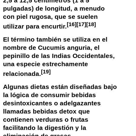
2,5 a 12,5 centímetros (1 a 5
pulgadas) de longitud, a menudo
con piel rugosa, que se suelen
[
16
]
[
17
]
[
18
]
utilizar para encurtir.
El término también se utiliza en el
nombre de
Cucumis anguria
, el
pepinillo de las Indias Occidentales,
una especie estrechamente
[
19
]
relacionada.
Algunas
dietas
están diseñadas bajo
la lógica de consumir bebidas
desintoxicantes o adelgazantes
llamadas bebidas detox que
contienen verduras o frutas
facilitando la digestión y la
eliminación de grasas.