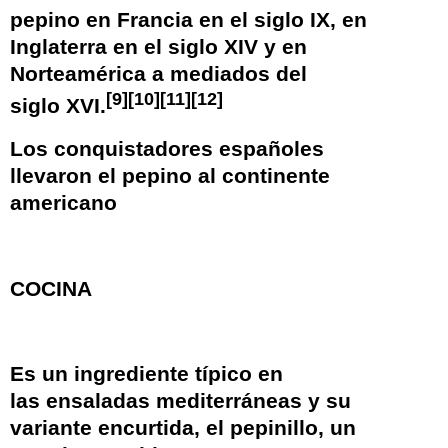
pepino en Francia en el siglo
IX
, en
Inglaterra en el siglo
XIV
y en
Norteamérica a mediados del
[
9
]
[
10
]
[
11
]
[
12
]
siglo
XVI
.
Los conquistadores españoles
llevaron el pepino al continente
americano
COCINA
Es un ingrediente típico en
las
ensaladas
mediterráneas y su
variante encurtida, el
pepinillo
, un