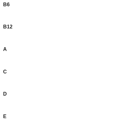
B6
B12
A
C
D
E