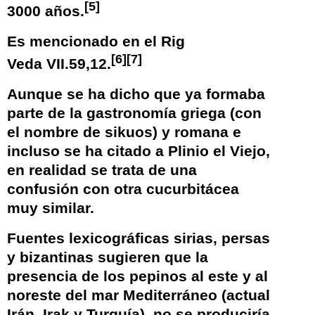
[
5
]
3000 años.
Es mencionado en el
Rig
[
6
]
[
7
]
Veda
VII.59,12.
Aunque se ha dicho que ya formaba
parte de la gastronomía griega (con
el nombre de sikuos) y romana e
incluso se ha citado a
Plinio el Viejo
,
en realidad se trata de una
confusión con otra cucurbitácea
muy similar.
Fuentes lexicográficas sirias, persas
y bizantinas sugieren que la
presencia de los pepinos al este y al
noreste del mar Mediterráneo (actual
Irán, Irak y Turquía), no se produciría