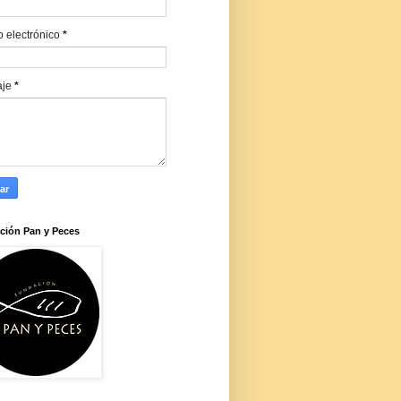
o electrónico
*
aje
*
ción Pan y Peces