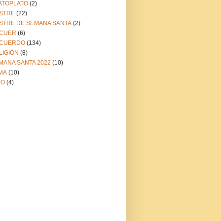
ATOPLATO
(2)
STRE
(22)
STRE DE SEMANA SANTA
(2)
CUER
(6)
CUERDO
(134)
LIGIÓN
(8)
MANA SANTA 2022
(10)
MA
(10)
NO
(4)