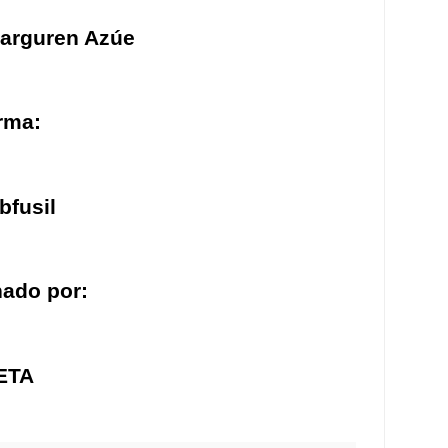
barguren Azúe
rma:
bfusil
ado por:
ETA