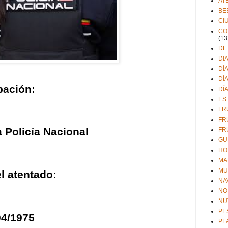
AT
BE
CI
CO
(13
DE
DI
DÍ
DÍ
ación:
DÍ
ES
FR
FR
a Policía Nacional
FR
GU
HO
MA
MU
l atentado:
NA
NO
NU
PE
04/1975
PL