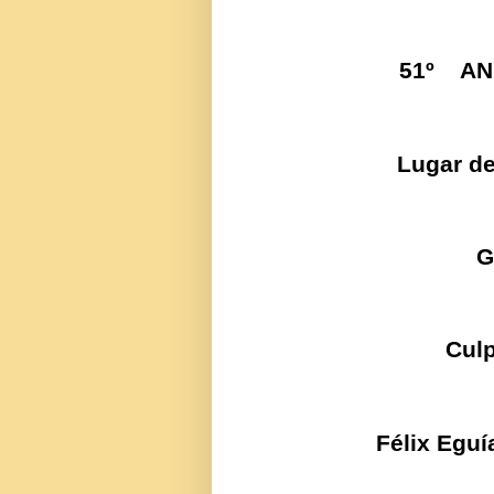
51º AN
Lugar de
G
Culp
Félix Eguí