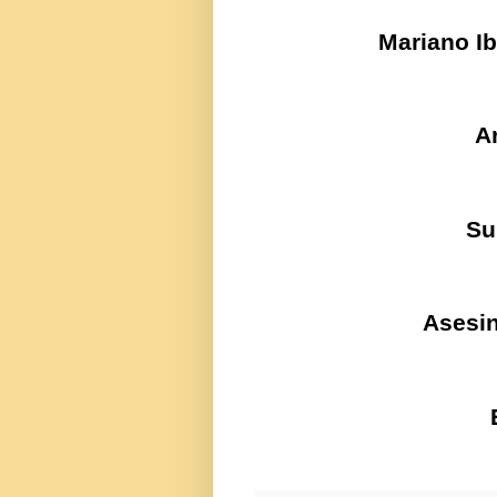
Mariano I
A
Su
Asesin