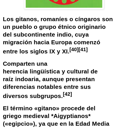
Los
gitanos
,
romaníes
o
cíngaros
son
un
pueblo
o
grupo étnico
originario
del
subcontinente indio
, cuya
migración hacia
Europa
comenzó
[
40
]
[
41
]
entre los siglos
IX
y
XI
.
Comparten una
herencia
lingüística
y
cultural
de
raíz
indoaria
, aunque presentan
diferencias notables entre sus
[
42
]
diversos subgrupos.
El término «gitano» procede del
griego medieval *Aigyptianos*
(«
egipcio
»), ya que en la Edad Media