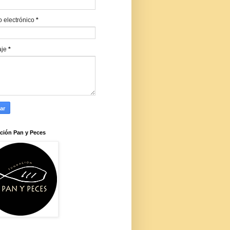
o electrónico
*
aje
*
ción Pan y Peces