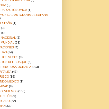
ENTADO TERRORISTA
(3)
BIDA
(3)
UDAD AUTÓNOMICA
(1)
MUNIDAD AUTÓNOMA DE ESPAÑA
)
 ESPAÑA
(1)
A
(3)
A
(6)
A NACIONAL
(2)
A MUNDIAL
(63)
TACIONES
(4)
UTAS
(34)
UTOS SECOS
(9)
UTOS DEL BOSQUE
(6)
ERRA RUSA-UCRANIA
(393)
RTALIZA
(41)
RISCO
(35)
NDO MEDICO
(1)
VIDAD
(8)
 OLVIDEMOS
(156)
TRICIÓN
(9)
SCADO
(22)
ATO
(339)