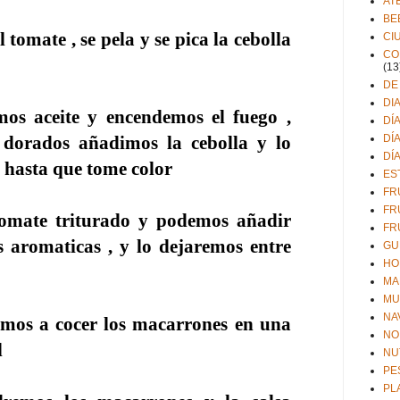
AT
BE
l tomate , se pela y se pica la cebolla
CI
CO
(13
DE
DI
os aceite y encendemos el fuego ,
DÍ
DÍ
 dorados añadimos la cebolla y lo
DÍ
 hasta que tome color
ES
FR
FR
omate triturado y podemos añadir
FR
s aromaticas , y lo dejaremos entre
GU
HO
MA
MU
NA
emos a cocer los macarrones en una
NO
l
NU
PE
PL