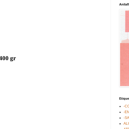
Anilaf
400 gr
Etique
-C
-E
-S
AL