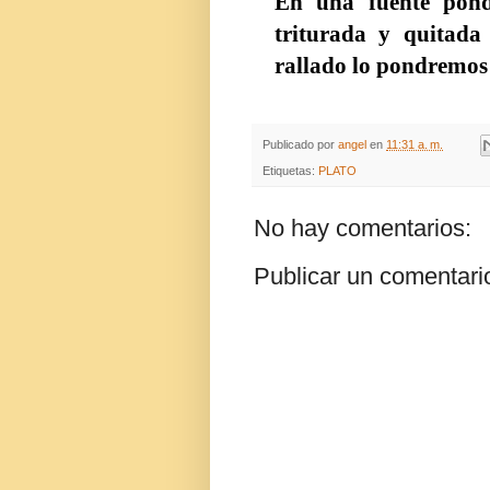
En una fuente pond
triturada y quitada
rallado lo pondremos
Publicado por
angel
en
11:31 a. m.
Etiquetas:
PLATO
No hay comentarios:
Publicar un comentari