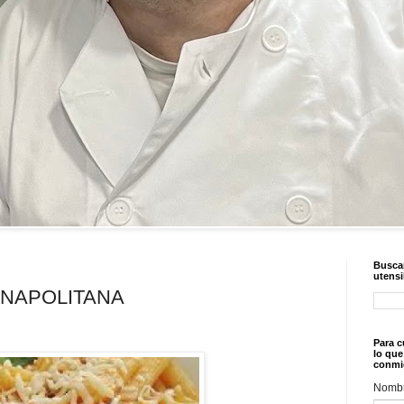
Buscar
utensi
 NAPOLITANA
Para c
lo que
conmi
Nomb