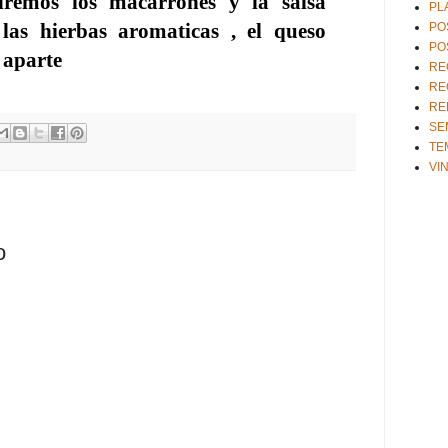
remos los macarrones y la salsa
PL
 las hierbas aromaticas , el queso
PO
PO
 aparte
RE
RE
RE
SE
TE
VI
o