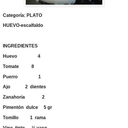
Categoría: PLATO
HUEVO-escalfaldo
INGREDIENTES
Huevo
4
Tomate
8
Puerro
1
Ajo
2
dientes
Zanahoria
2
Pimentón
dulce
5 gr
Tomillo
1
rama
Vino
tinto
½ vaso