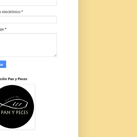
o electrónico
*
aje
*
ción Pan y Peces