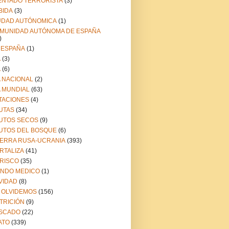
ENTADO TERRORISTA
(3)
BIDA
(3)
UDAD AUTÓNOMICA
(1)
MUNIDAD AUTÓNOMA DE ESPAÑA
)
 ESPAÑA
(1)
A
(3)
A
(6)
A NACIONAL
(2)
A MUNDIAL
(63)
TACIONES
(4)
UTAS
(34)
UTOS SECOS
(9)
UTOS DEL BOSQUE
(6)
ERRA RUSA-UCRANIA
(393)
RTALIZA
(41)
RISCO
(35)
NDO MEDICO
(1)
VIDAD
(8)
 OLVIDEMOS
(156)
TRICIÓN
(9)
SCADO
(22)
ATO
(339)