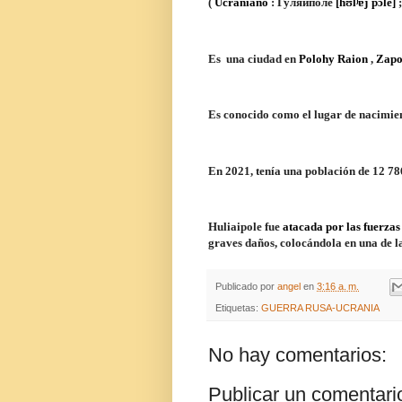
(
Ucraniano
:
Гуляйполе
[ɦʊlʲɐjˈpɔle]
Es
una ciudad en
Polohy Raion
,
Zapor
Es conocido como el lugar de nacimie
En 2021, tenía una población de
12 786
Huliaipole fue
atacada por las fuerzas
graves daños, colocándola en una de la
Publicado por
angel
en
3:16 a. m.
Etiquetas:
GUERRA RUSA-UCRANIA
No hay comentarios:
Publicar un comentari