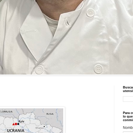
Buscar
utensi
Para c
lo que
conmi
Nomb