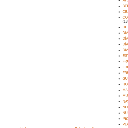
AT
BE
CI
CO
(13
DE
DI
DÍ
DÍ
DÍ
ES
FR
FR
FR
GU
HO
MA
MU
NA
NO
NU
PE
PL