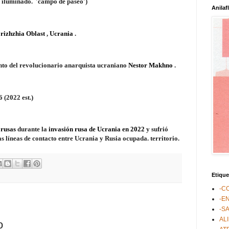
;
iluminado.
'campo de paseo')
Anilaf
izhzhia Oblast
,
Ucrania
.
nto del revolucionario anarquista ucraniano
Nestor Makhno
.
 (2022 est.)
 rusas
durante la
invasión rusa de Ucrania en 2022
y sufrió
s líneas de contacto entre Ucrania y Rusia ocupada. territorio.
Etique
-C
-E
-S
AL
o