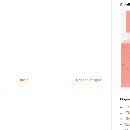
Anilaf
Inicio
Entrada antigua
)
Etique
-C
-E
-S
AL