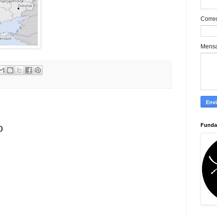
Corre
Mens
Funda
o