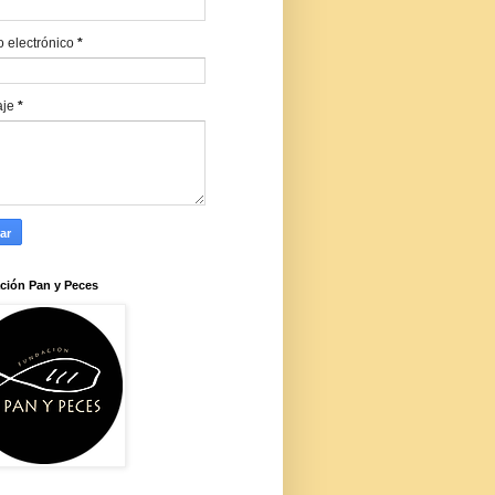
o electrónico
*
aje
*
ción Pan y Peces