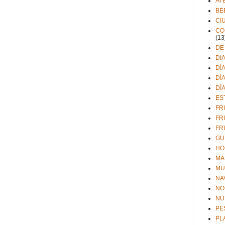
AT
BE
CI
CO
(13
DE
DI
DÍ
DÍ
DÍ
ES
FR
FR
FR
GU
HO
MA
MU
NA
NO
NU
PE
PL