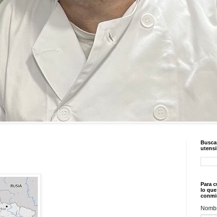
Buscar
utensi
Para c
lo que
conmi
Nomb