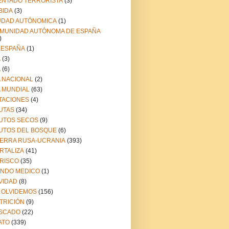
ENTADO TERRORISTA
(3)
BIDA
(3)
UDAD AUTÓNOMICA
(1)
MUNIDAD AUTÓNOMA DE ESPAÑA
)
 ESPAÑA
(1)
A
(3)
A
(6)
A NACIONAL
(2)
A MUNDIAL
(63)
TACIONES
(4)
UTAS
(34)
UTOS SECOS
(9)
UTOS DEL BOSQUE
(6)
ERRA RUSA-UCRANIA
(393)
RTALIZA
(41)
RISCO
(35)
NDO MEDICO
(1)
VIDAD
(8)
 OLVIDEMOS
(156)
TRICIÓN
(9)
SCADO
(22)
ATO
(339)