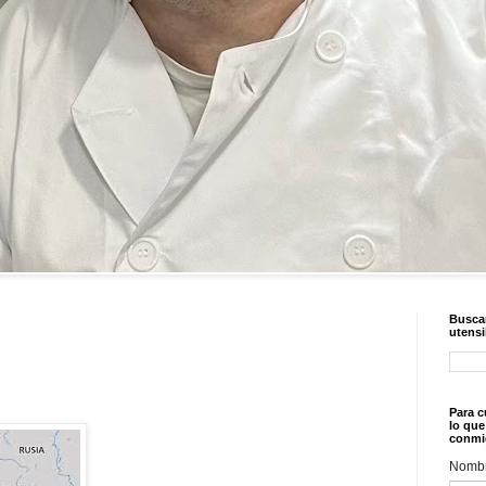
Buscar
utensi
Para c
lo que
conmi
Nomb