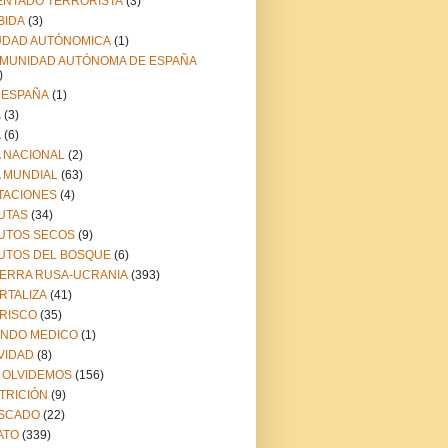
ENTADO TERRORISTA
(3)
BIDA
(3)
UDAD AUTÓNOMICA
(1)
MUNIDAD AUTÓNOMA DE ESPAÑA
)
 ESPAÑA
(1)
A
(3)
A
(6)
A NACIONAL
(2)
A MUNDIAL
(63)
TACIONES
(4)
UTAS
(34)
UTOS SECOS
(9)
UTOS DEL BOSQUE
(6)
ERRA RUSA-UCRANIA
(393)
RTALIZA
(41)
RISCO
(35)
NDO MEDICO
(1)
VIDAD
(8)
 OLVIDEMOS
(156)
TRICIÓN
(9)
SCADO
(22)
ATO
(339)