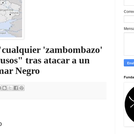
Corre
Mens
"cualquier 'zambombazo'
usos" tras atacar a un
 mar Negro
Funda
o