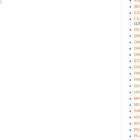
AT
)
BE
CI
CO
(13
DE
DI
DÍ
DÍ
DÍ
ES
FR
FR
FR
GU
HO
MA
MU
NA
NO
NU
PE
PL