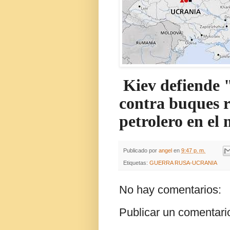
Kiev defiende 
contra buques r
petrolero en el
Publicado por
angel
en
9:47 p. m.
Etiquetas:
GUERRA RUSA-UCRANIA
No hay comentarios:
Publicar un comentari