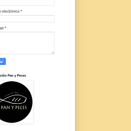
o electrónico
*
aje
*
ción Pan y Peces