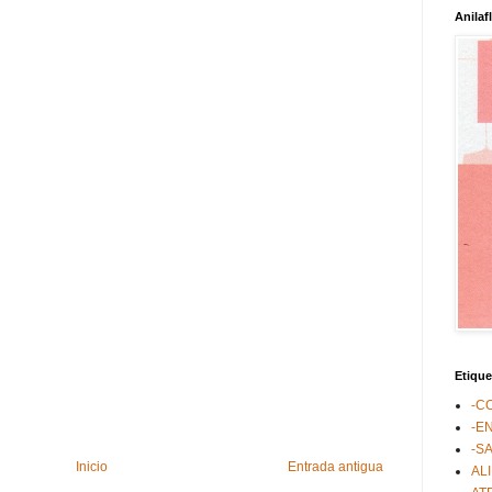
Anilaf
Etique
-C
-E
-S
Inicio
Entrada antigua
AL