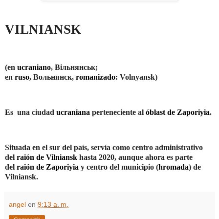
VILNIANSK
(en
ucraniano
,
Вільнянськ
;
en
ruso
,
Вольнянск
,
romanizado
:
Volnyansk
)
Es
una ciudad
ucraniana
perteneciente al
óblast de Zaporiyia
.
Situada en el sur del país, servía como centro administrativo
del
raión de Vilniansk
hasta 2020, aunque ahora es parte
del
raión de Zaporiyia
y centro del municipio (
hromada
) de
Vilniansk.
angel
en
9:13 a. m.