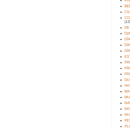
AT
BE
CI
CO
(13
DE
DI
DÍ
DÍ
DÍ
ES
FR
FR
FR
GU
HO
MA
MU
NA
NO
NU
PE
PL