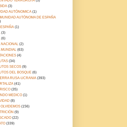
ENTADO TERRORISTA
(3)
BIDA
(3)
UDAD AUTÓNOMICA
(1)
MUNIDAD AUTÓNOMA DE ESPAÑA
)
 ESPAÑA
(1)
A
(3)
A
(6)
A NACIONAL
(2)
A MUNDIAL
(63)
TACIONES
(4)
UTAS
(34)
UTOS SECOS
(9)
UTOS DEL BOSQUE
(6)
ERRA RUSA-UCRANIA
(393)
RTALIZA
(41)
RISCO
(35)
NDO MEDICO
(1)
VIDAD
(8)
 OLVIDEMOS
(156)
TRICIÓN
(9)
SCADO
(22)
ATO
(339)