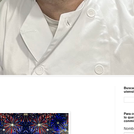
Buscar
utensi
Para c
lo que
conmi
Nomb