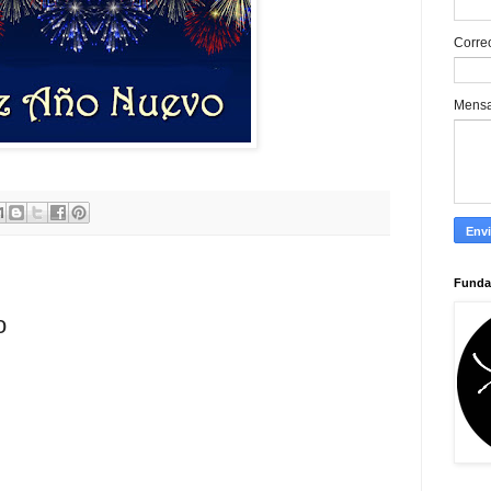
Corre
Mens
Funda
o