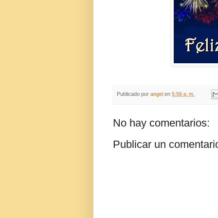
Publicado por
angel
en
5:56 p. m.
No hay comentarios:
Publicar un comentari