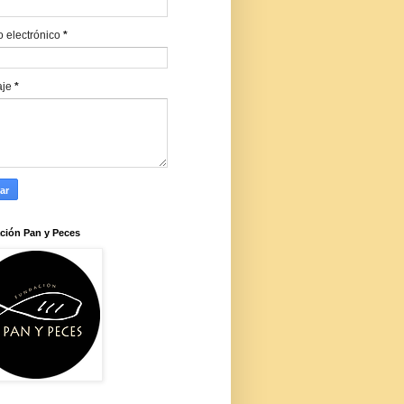
o electrónico
*
aje
*
ción Pan y Peces