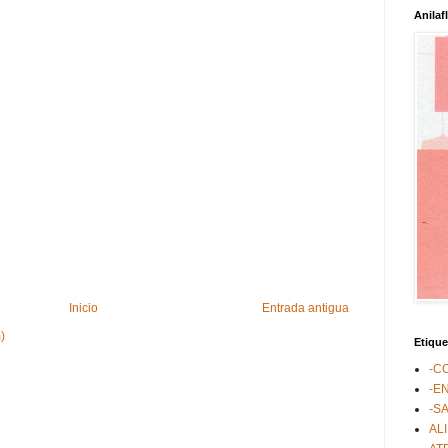
Anilaf
Inicio
Entrada antigua
)
Etique
-C
-E
-S
AL