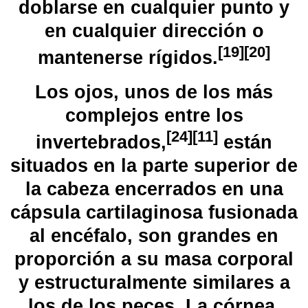
doblarse en cualquier punto y
en cualquier dirección o
[
19
]
[
20
]
mantenerse rígidos.
Los ojos, unos de los más
complejos entre los
[
24
]
[
11
]
invertebrados,
​ están
situados en la parte superior de
la cabeza encerrados en una
cápsula
cartilaginosa
fusionada
al encéfalo, son grandes en
proporción a su masa corporal
y estructuralmente similares a
los de los
peces
. La
córnea
,