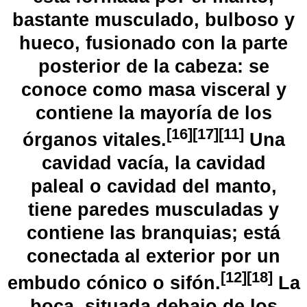
bastante musculado, bulboso y
hueco, fusionado con la parte
posterior de la cabeza: se
conoce como masa visceral y
contiene la mayoría de los
[
16
]
[
17
]
[
11
]
órganos vitales.
​ Una
cavidad vacía, la
cavidad
paleal
o cavidad del manto,
tiene paredes musculadas y
contiene las branquias; está
conectada al exterior por un
[
12
]
[
18
]
embudo cónico o
sifón
.
​ La
boca, situada debajo de los