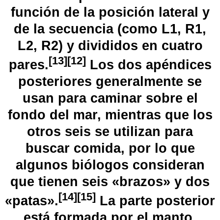
función de la posición lateral y
de la secuencia (como L1, R1,
L2, R2) y divididos en cuatro
[
13
]
[
12
]
pares.
​ Los dos apéndices
posteriores generalmente se
usan para caminar sobre el
fondo del mar, mientras que los
otros seis se utilizan para
buscar comida, por lo que
algunos biólogos consideran
que tienen seis «brazos» y dos
[
14
]
[
15
]
«patas».
​ La parte posterior
está formada por el
manto
,