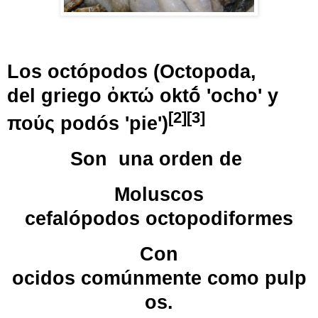
Los octópodos (Octopoda,
del
griego
ὀκτώ oktṓ 'ocho' y
[
2
]
[
3
]
πούς podós 'pie')
Son una
orden
de
Moluscos
cefalópodos
octopodiformes
Con
ocidos
comúnmente
como pulp
os.