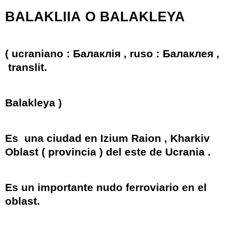
BALAKLIIA
O
BALAKLEYA
(
ucraniano
:
Балаклія
,
ruso
:
Бaлaклeя
,
translit.
Balakleya
)
Es
una
ciudad
en
Izium Raion
,
Kharkiv
Oblast
(
provincia
) del este de
Ucrania
.
Es un importante nudo ferroviario en el
oblast.