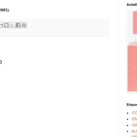
Anilaf
2005
).
o
Etique
-C
-E
-S
AL