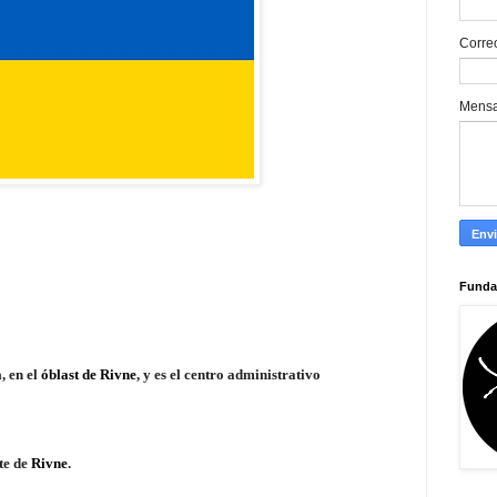
Corre
Mens
Funda
a
, en el
óblast de Rivne
, y es el centro administrativo
te de
Rivne
.