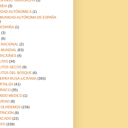
ENTADO TERRORISTA
(3)
BIDA
(3)
UDAD AUTÓNOMICA
(1)
MUNIDAD AUTÓNOMA DE ESPAÑA
)
 ESPAÑA
(1)
A
(3)
A
(6)
A NACIONAL
(2)
A MUNDIAL
(63)
TACIONES
(4)
UTAS
(34)
UTOS SECOS
(9)
UTOS DEL BOSQUE
(6)
ERRA RUSA-UCRANIA
(393)
RTALIZA
(41)
RISCO
(35)
NDO MEDICO
(1)
VIDAD
(8)
 OLVIDEMOS
(156)
TRICIÓN
(9)
SCADO
(22)
ATO
(339)